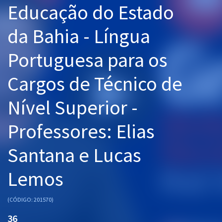
Educação do Estado
Pós
da Bahia - Língua
Graduação
Portuguesa para os
OAB
Cargos de Técnico de
Mentorias
Nível Superior -
Questões grátis
Conteúdo gratuito
Professores: Elias
Blog
Santana e Lucas
Aprovados
Lemos
Atendimento
(CÓDIGO: 201570)
36