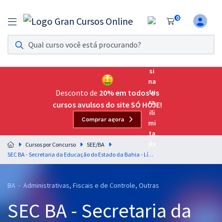
0
Assinatura Ilimitada 11
Acesso a todos os cursos. Teste grátis por 7 dias!
Assinatura OAB Até Passar
Acesso ilimitado a toda preparação para o Exame da
Desconto de
20% em todos os
Ordem, até você passar!
cursos avulsos do site SÓ HOJE!
Comprar agora
Residências Multiprofissionais
Preparação completa e intensiva para as principais
Cursos por Concurso
SEE/BA
residências em saúde do Brasil
SEC BA - Secretaria da Educação do Estado da Bahia - Língua Portuguesa para os Cargos de Técnico de Nível Superior - Professores: Elias Santana e Lucas Lemos
Concursos
BA - Administrativas, Fiscais e de Controle, Outras
Assinatura Ilimitada
SEC BA - Secretaria da
Cursos 20% OFF