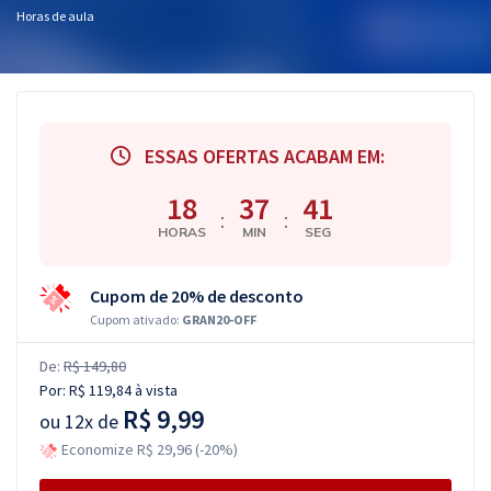
Horas de aula
ESSAS OFERTAS ACABAM EM:
18
37
41
:
:
HORAS
MIN
SEG
Cupom de 20% de desconto
Cupom ativado:
GRAN20-OFF
De:
R$ 149,80
Por:
R$ 119,84
à vista
R$ 9,99
ou
12x de
Economize R$ 29,96 (-20%)