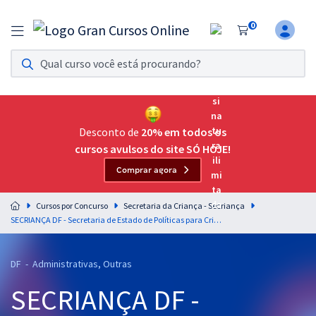
0
Assinatura Ilimitada 11
Acesso a todos os cursos. Teste grátis por 7 dias!
Assinatura OAB Até Passar
Acesso ilimitado a toda preparação para o Exame da
Desconto de
20% em todos os
Ordem, até você passar!
cursos avulsos do site SÓ HOJE!
Comprar agora
Residências Multiprofissionais
Preparação completa e intensiva para as principais
Cursos por Concurso
Secretaria da Criança - Secriança
residências em saúde do Brasil
SECRIANÇA DF - Secretaria de Estado de Políticas para Crianças, Adolescentes e Juventude do Distrito Federal - Noções de Direito Constitucional - Professor: Aragonê Fernandes (videoaulas) & Luciano Dutra (PDFs)
Concursos
DF - Administrativas, Outras
Assinatura Ilimitada
SECRIANÇA DF -
Cursos 20% OFF