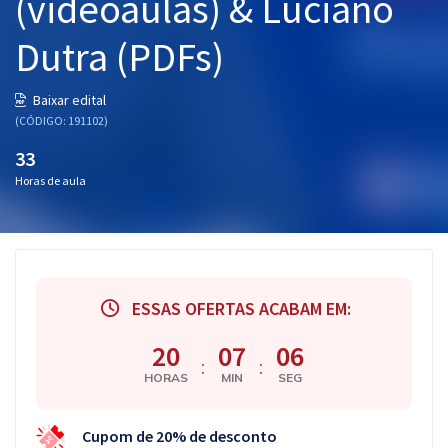
(videoaulas) & Luciano
Dutra (PDFs)
Baixar edital
(CÓDIGO: 191102)
33
Horas de aula
ESSAS OFERTAS ACABAM EM:
20
07
05
:
:
HORAS
MIN
SEG
Cupom de 20% de desconto