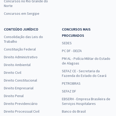
Concursos no Rio Grande do
Norte
Concursos em Sergipe
CONTEÚDO JURÍDICO
CONCURSOS MAIS
PROCURADOS
Consolidação das Leis do
Trabalho
SEDES
Constituição Federal
PC DF - DELTA
Direito Administrativo
PM AL - Polícia Militar do Estado
de Alagoas
Direito Ambiental
SEFAZ CE - Secretaria da
Direito Civil
Fazenda do Estado do Ceará
Direito Constitucional
PETROBRAS
Direito Empresarial
SEFAZ DF
Direito Penal
EBSERH - Empresa Brasileira de
Direito Previdenciário
Serviços Hospitalares
Direito Processual Civil
Banco do Brasil