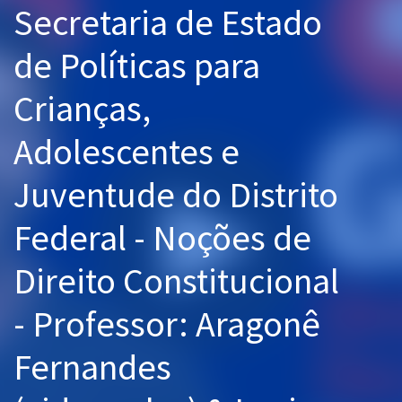
Secretaria de Estado
Pós
de Políticas para
Graduação
Crianças,
OAB
Adolescentes e
Mentorias
Juventude do Distrito
Questões grátis
Conteúdo gratuito
Federal - Noções de
Blog
Direito Constitucional
Aprovados
- Professor: Aragonê
Atendimento
Fernandes