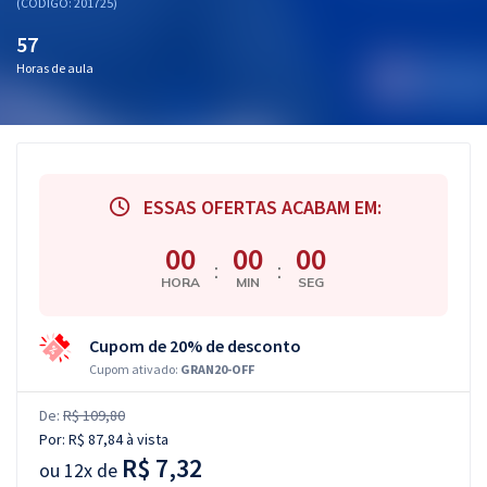
(CÓDIGO: 201725)
57
Horas de aula
ESSAS OFERTAS ACABAM EM:
00
00
00
:
:
HORA
MIN
SEG
Cupom de 20% de desconto
Cupom ativado:
GRAN20-OFF
De:
R$ 109,80
Por:
R$ 87,84
à vista
R$ 7,32
ou
12x de