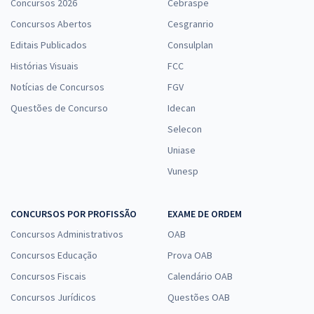
Concursos 2026
Cebraspe
Concursos Abertos
Cesgranrio
Editais Publicados
Consulplan
Histórias Visuais
FCC
Notícias de Concursos
FGV
Questões de Concurso
Idecan
Selecon
Uniase
Vunesp
CONCURSOS POR PROFISSÃO
EXAME DE ORDEM
Concursos Administrativos
OAB
Concursos Educação
Prova OAB
Concursos Fiscais
Calendário OAB
Concursos Jurídicos
Questões OAB