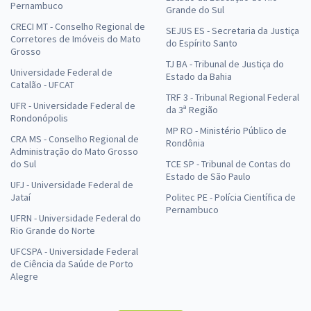
Pernambuco
Grande do Sul
CRECI MT - Conselho Regional de
SEJUS ES - Secretaria da Justiça
Corretores de Imóveis do Mato
do Espírito Santo
Grosso
TJ BA - Tribunal de Justiça do
Universidade Federal de
Estado da Bahia
Catalão - UFCAT
TRF 3 - Tribunal Regional Federal
UFR - Universidade Federal de
da 3ª Região
Rondonópolis
MP RO - Ministério Público de
CRA MS - Conselho Regional de
Rondônia
Administração do Mato Grosso
do Sul
TCE SP - Tribunal de Contas do
Estado de São Paulo
UFJ - Universidade Federal de
Jataí
Politec PE - Polícia Científica de
Pernambuco
UFRN - Universidade Federal do
Rio Grande do Norte
UFCSPA - Universidade Federal
de Ciência da Saúde de Porto
Alegre