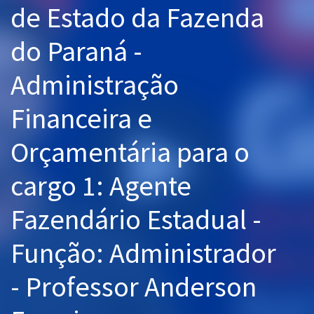
de Estado da Fazenda
Pós
do Paraná -
Graduação
Administração
OAB
Financeira e
Mentorias
Orçamentária para o
Questões grátis
Conteúdo gratuito
cargo 1: Agente
Blog
Fazendário Estadual -
Aprovados
Função: Administrador
Atendimento
- Professor Anderson