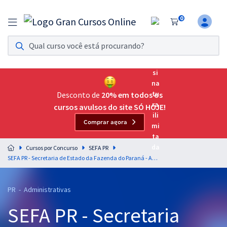
0
Assinatura Ilimitada 11
Acesso a todos os cursos. Teste grátis por 7 dias!
Assinatura OAB Até Passar
Acesso ilimitado a toda preparação para o Exame da
Desconto de
20% em todos os
Ordem, até você passar!
cursos avulsos do site SÓ HOJE!
Comprar agora
Residências Multiprofissionais
Preparação completa e intensiva para as principais
Cursos por Concurso
SEFA PR
residências em saúde do Brasil
SEFA PR - Secretaria de Estado da Fazenda do Paraná - Administração Financeira e Orçamentária para o cargo 1: Agente Fazendário Estadual - Função: Administrador - Professor Anderson Ferreira
Concursos
PR - Administrativas
Assinatura Ilimitada
SEFA PR - Secretaria
Cursos 20% OFF