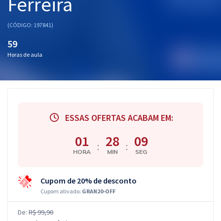
Ferreira
(CÓDIGO: 197841)
59
Horas de aula
ESSAS OFERTAS ACABAM EM:
01
28
08
:
:
HORA
MIN
SEG
Cupom de 20% de desconto
Cupom ativado:
GRAN20-OFF
De:
R$ 99,90