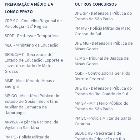
PREPARAÇÃO A MÉDIO E A
OUTROS CONCURSOS
LONGO PRAZO
DPE SP - Defensoria Pública do
Estado de São Paulo
CRP SC - Conselho Regional de
Psicologia - 12ª Região
PM MS - Polícia Militar de Mato
Grosso do Sul
SEDF - Professor Temporário
DPE MG - Defensoria Pública de
MEC - Ministério da Educação
Minas Gerais
SEDUC/MT - Secretaria de
TJ MG - Tribunal de Justiça de
Estado de Educação, Esporte e
Minas Gerais
Lazer do estado de Mato
Grosso
CGDF - Controladoria Geral do
Distrito Federal
MME - Ministério de Minas e
Energia
DPE RS - Defensoria Pública do
Estado do Rio Grande do Sul
MP GO - Ministério Público do
Estado de Goiás - Secretário
MP SP - Ministério Público do
Auxiliar da Comarca de
Estado de São Paulo
Itapuranga
PM SC - Polícia Militar de Santa
ANVISA - Agência Nacional de
Catarina
Vigilância Sanitária
SEDUC RS - Secretaria de
PM PE - Polícia Militar de
Estado da Educação do Rio