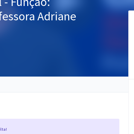
 - Função:
fessora Adriane
lta!