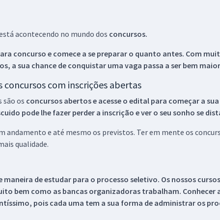
ue está acontecendo no mundo dos
concursos.
ara concurso e comece a se preparar o quanto antes. Com muita
os, a sua chance de conquistar uma vaga passa a ser bem maior
os concursos com inscrições abertas
s são os
concursos abertos e acesse o edital para começar a sua
ido pode lhe fazer perder a inscrição e ver o seu sonho se dis
 em andamento e até mesmo os previstos. Ter em mente os concurso
ais qualidade.
 maneira de estudar para o processo seletivo. Os nossos curso
uito bem como as bancas organizadoras trabalham. Conhecer a
tíssimo, pois cada uma tem a sua forma de administrar os proc