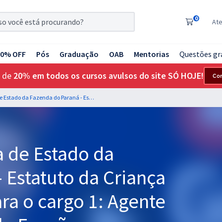
0
At
20% OFF
Pós
Graduação
OAB
Mentorias
Questões gr
 de
20% em todos os cursos avulsos do site SÓ HOJE!
Co
SEFA PR - Secretaria de Estado da Fazenda do Paraná - Estatuto da Criança e do Adolescente para o cargo 1: Agente Fazendário Estadual - Função: Administrador - Professora Adriane Sousa
a de Estado da
 Estatuto da Criança
ra o cargo 1: Agente