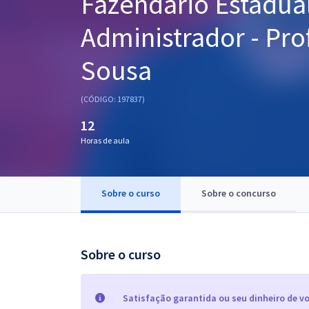
Fazendário Estadual
Pós
Administrador - Pro
Graduação
Sousa
OAB
(CÓDIGO: 197837)
Mentorias
12
Horas de aula
Questões grátis
Conteúdo gratuito
Sobre o curso
Sobre o concurso
Blog
Aprovados
Sobre o curso
Atendimento
Satisfação garantida ou seu dinheiro de vo