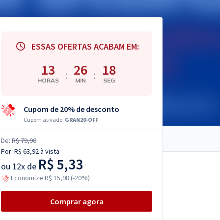
ESSAS OFERTAS ACABAM EM:
13
26
17
:
:
HORAS
MIN
SEG
Cupom de 20% de desconto
Cupom ativado:
GRAN20-OFF
De:
R$ 79,90
Por:
R$ 63,92
à vista
R$ 5,33
ou
12x de
Economize R$ 15,98 (-20%)
Comprar agora