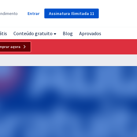
Assinatura
Ilimitada
11
endimento
Entrar
átis
Conteúdo gratuito
Blog
Aprovados
mprar agora