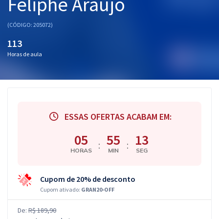
Feliphe Araújo
(CÓDIGO: 205072)
113
Horas de aula
ESSAS OFERTAS ACABAM EM:
05
55
12
:
:
HORAS
MIN
SEG
Cupom de 20% de desconto
Cupom ativado:
GRAN20-OFF
De:
R$ 189,90