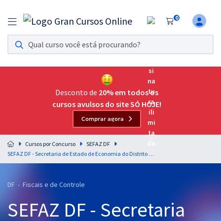
0
Assinatura Ilimitada 11
Acesso a todos os cursos. Teste grátis por 7 dias!
Assinatura OAB Até Passar
Acesso ilimitado a toda preparação para o Exame da
Desconto de
20% em todos os
Ordem, até você passar!
cursos avulsos do site SÓ HOJE!
Comprar agora
Residências Multiprofissionais
Preparação completa e intensiva para as principais
Cursos por Concurso
SEFAZ DF
residências em saúde do Brasil
SEFAZ DF - Secretaria de Estado de Economia do Distrito Federal - Contabilidade Geral e Contabilidade de Custos para o cargo de Auditor Fiscal da Receita do Distrito Federal - Professor Feliphe Araújo
Concursos
DF - Fiscais e de Controle
Assinatura Ilimitada
SEFAZ DF - Secretaria
Cursos 20% OFF