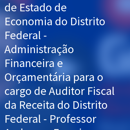
de Estado de
Pós
Economia do Distrito
Graduação
Federal -
OAB
Administração
Mentorias
Financeira e
Questões grátis
Conteúdo gratuito
Orçamentária para o
Blog
cargo de Auditor Fiscal
Aprovados
da Receita do Distrito
Atendimento
Federal - Professor