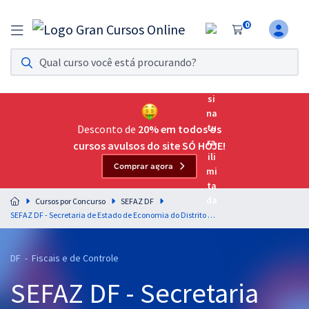
0
Assinatura Ilimitada 11
Acesso a todos os cursos. Teste grátis por 7 dias!
Assinatura OAB Até Passar
Acesso ilimitado a toda preparação para o Exame da
Desconto de
20% em todos os
Ordem, até você passar!
cursos avulsos do site SÓ HOJE!
Comprar agora
Residências Multiprofissionais
Preparação completa e intensiva para as principais
Cursos por Concurso
SEFAZ DF
residências em saúde do Brasil
SEFAZ DF - Secretaria de Estado de Economia do Distrito Federal - Administração Financeira e Orçamentária para o cargo de Auditor Fiscal da Receita do Distrito Federal - Professor Anderson Ferreira
Concursos
DF - Fiscais e de Controle
Assinatura Ilimitada
SEFAZ DF - Secretaria
Cursos 20% OFF