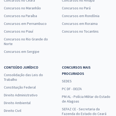
Concursos no Ceará
Concursos no Amapá
Concursos no Maranhão
Concursos no Pará
Concursos na Paraíba
Concursos em Rondônia
Concursos em Pernambuco
Concursos em Roraima
Concursos no Piauí
Concursos no Tocantins
Concursos no Rio Grande do
Norte
Concursos em Sergipe
CONTEÚDO JURÍDICO
CONCURSOS MAIS
PROCURADOS
Consolidação das Leis do
Trabalho
SEDES
Constituição Federal
PC DF - DELTA
Direito Administrativo
PM AL - Polícia Militar do Estado
de Alagoas
Direito Ambiental
SEFAZ CE - Secretaria da
Direito Civil
Fazenda do Estado do Ceará