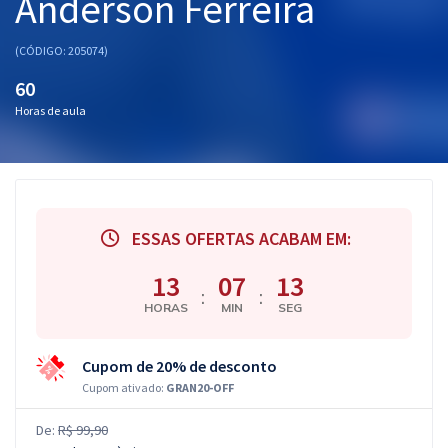
Anderson Ferreira
(CÓDIGO: 205074)
60
Horas de aula
ESSAS OFERTAS ACABAM EM:
13
07
12
:
:
HORAS
MIN
SEG
Cupom de 20% de desconto
Cupom ativado:
GRAN20-OFF
De:
R$ 99,90