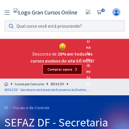
0
Assinatura Ilimitada 11
Acesso a todos os cursos. Teste grátis por 7 dias!
Assinatura OAB Até Passar
Acesso ilimitado a toda preparação para o Exame da
Desconto de
20% em todos os
Ordem, até você passar!
cursos avulsos do site SÓ HOJE!
Comprar agora
Residências Multiprofissionais
Preparação completa e intensiva para as principais
Cursos por Concurso
SEFAZ DF
residências em saúde do Brasil
SEFAZ DF - Secretaria de Estado de Economia do Distrito Federal - Administração Pública para o cargo de Auditor Fiscal da Receita do Distrito Federal - Professor Leonardo Albernaz
Concursos
DF - Fiscais e de Controle
Assinatura Ilimitada
SEFAZ DF - Secretaria
Cursos 20% OFF