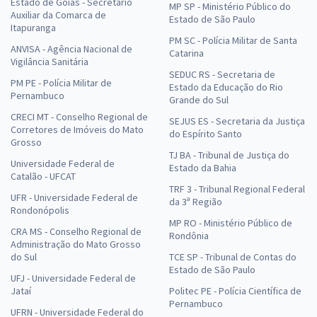
Estado de Goiás - Secretário
MP SP - Ministério Público do
Auxiliar da Comarca de
Estado de São Paulo
Itapuranga
PM SC - Polícia Militar de Santa
ANVISA - Agência Nacional de
Catarina
Vigilância Sanitária
SEDUC RS - Secretaria de
PM PE - Polícia Militar de
Estado da Educação do Rio
Pernambuco
Grande do Sul
CRECI MT - Conselho Regional de
SEJUS ES - Secretaria da Justiça
Corretores de Imóveis do Mato
do Espírito Santo
Grosso
TJ BA - Tribunal de Justiça do
Universidade Federal de
Estado da Bahia
Catalão - UFCAT
TRF 3 - Tribunal Regional Federal
UFR - Universidade Federal de
da 3ª Região
Rondonópolis
MP RO - Ministério Público de
CRA MS - Conselho Regional de
Rondônia
Administração do Mato Grosso
do Sul
TCE SP - Tribunal de Contas do
Estado de São Paulo
UFJ - Universidade Federal de
Jataí
Politec PE - Polícia Científica de
Pernambuco
UFRN - Universidade Federal do