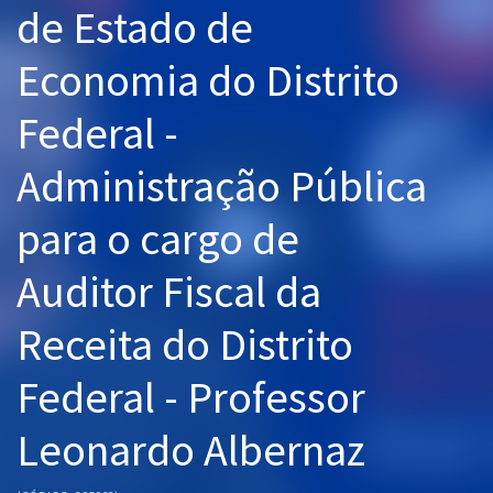
de Estado de
Pós
Economia do Distrito
Graduação
Federal -
OAB
Administração Pública
Mentorias
para o cargo de
Questões grátis
Conteúdo gratuito
Auditor Fiscal da
Blog
Receita do Distrito
Aprovados
Federal - Professor
Atendimento
Leonardo Albernaz