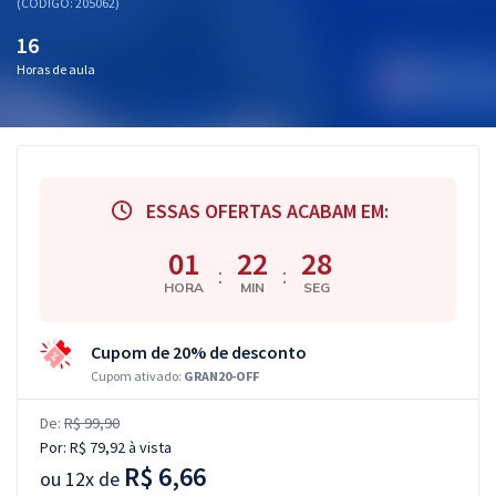
(CÓDIGO: 205062)
16
Horas de aula
ESSAS OFERTAS ACABAM EM:
01
22
27
:
:
HORA
MIN
SEG
Cupom de 20% de desconto
Cupom ativado:
GRAN20-OFF
De:
R$ 99,90
Por:
R$ 79,92
à vista
R$ 6,66
ou
12x de