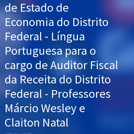
de Estado de
Pós
Economia do Distrito
Graduação
Federal - Língua
OAB
Portuguesa para o
Mentorias
cargo de Auditor Fiscal
Questões grátis
Conteúdo gratuito
da Receita do Distrito
Blog
Federal - Professores
Aprovados
Márcio Wesley e
Atendimento
Claiton Natal