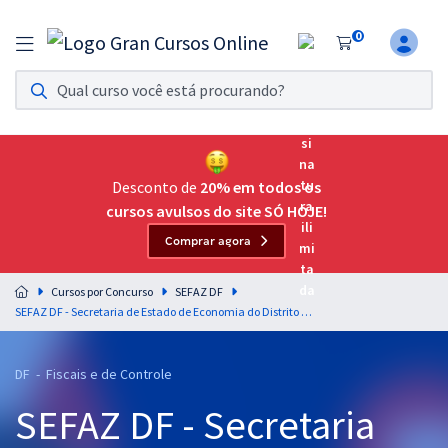
0
Assinatura Ilimitada 11
Acesso a todos os cursos. Teste grátis por 7 dias!
Assinatura OAB Até Passar
Acesso ilimitado a toda preparação para o Exame da
Desconto de
20% em todos os
Ordem, até você passar!
cursos avulsos do site SÓ HOJE!
Comprar agora
Residências Multiprofissionais
Preparação completa e intensiva para as principais
Cursos por Concurso
SEFAZ DF
residências em saúde do Brasil
SEFAZ DF - Secretaria de Estado de Economia do Distrito Federal - Língua Portuguesa para o cargo de Auditor Fiscal da Receita do Distrito Federal - Professores Márcio Wesley e Claiton Natal
Concursos
DF - Fiscais e de Controle
Assinatura Ilimitada
SEFAZ DF - Secretaria
Cursos 20% OFF