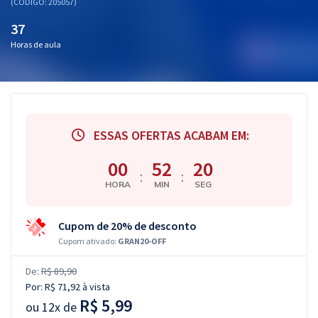
(CÓDIGO: 205057)
37
Horas de aula
ESSAS OFERTAS ACABAM EM:
00
52
19
:
:
HORA
MIN
SEG
Cupom de 20% de desconto
Cupom ativado:
GRAN20-OFF
De:
R$ 89,90
Por:
R$ 71,92
à vista
R$ 5,99
ou
12x de