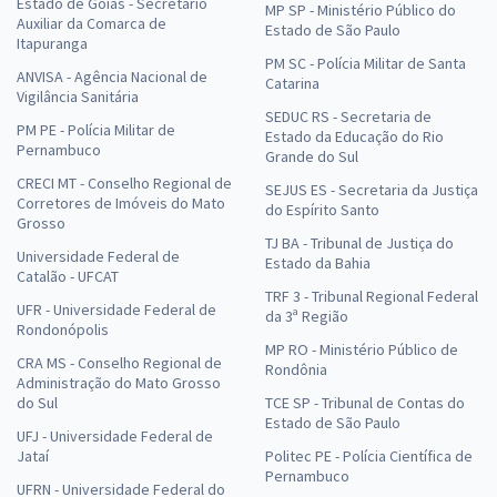
Estado de Goiás - Secretário
MP SP - Ministério Público do
Auxiliar da Comarca de
Estado de São Paulo
Itapuranga
PM SC - Polícia Militar de Santa
ANVISA - Agência Nacional de
Catarina
Vigilância Sanitária
SEDUC RS - Secretaria de
PM PE - Polícia Militar de
Estado da Educação do Rio
Pernambuco
Grande do Sul
CRECI MT - Conselho Regional de
SEJUS ES - Secretaria da Justiça
Corretores de Imóveis do Mato
do Espírito Santo
Grosso
TJ BA - Tribunal de Justiça do
Universidade Federal de
Estado da Bahia
Catalão - UFCAT
TRF 3 - Tribunal Regional Federal
UFR - Universidade Federal de
da 3ª Região
Rondonópolis
MP RO - Ministério Público de
CRA MS - Conselho Regional de
Rondônia
Administração do Mato Grosso
do Sul
TCE SP - Tribunal de Contas do
Estado de São Paulo
UFJ - Universidade Federal de
Jataí
Politec PE - Polícia Científica de
Pernambuco
UFRN - Universidade Federal do