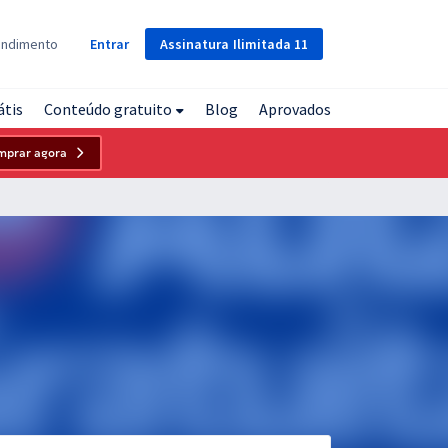
Assinatura
Ilimitada
11
endimento
Entrar
átis
Conteúdo gratuito
Blog
Aprovados
mprar agora