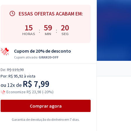
ESSAS OFERTAS ACABAM EM:
15
59
19
:
:
HORAS
MIN
SEG
Cupom de 20% de desconto
Cupom ativado:
GRAN20-OFF
De:
R$ 119,90
Por:
R$ 95,92
à vista
R$ 7,99
ou
12x de
Economize R$ 23,98 (-20%)
Comprar agora
Garantia de devolução do dinheiro em 7 dias.