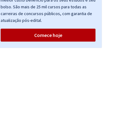
melhor custo benefício para os seus estudos e seu
bolso. São mais de 25 mil cursos para todas as
carreiras de concursos públicos, com garantia de
atualização pós-edital.
Comece hoje