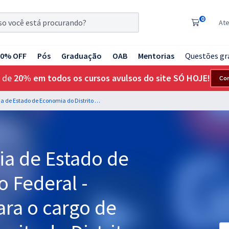
0
At
20% OFF
Pós
Graduação
OAB
Mentorias
Questões gr
 de
20% em todos os cursos avulsos do site SÓ HOJE!
Co
SEFAZ DF - Secretaria de Estado de Economia do Distrito Federal - Raciocínio Lógico para o cargo de Auditor Fiscal da Receita do Distrito Federal - Professor Sérgio Carvalho
ia de Estado de
o Federal -
ara o cargo de