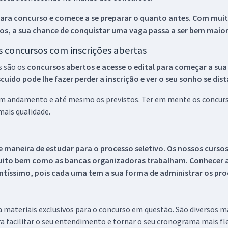
ara concurso e comece a se preparar o quanto antes. Com muita
os, a sua chance de conquistar uma vaga passa a ser bem maior
os concursos com inscrições abertas
s são os
concursos abertos e acesse o edital para começar a sua
ido pode lhe fazer perder a inscrição e ver o seu sonho se dis
 em andamento e até mesmo os previstos. Ter em mente os concurso
ais qualidade.
 maneira de estudar para o processo seletivo. Os nossos curso
uito bem como as bancas organizadoras trabalham. Conhecer a
tíssimo, pois cada uma tem a sua forma de administrar os proc
 a materiais exclusivos para o concurso em questão. São diversos 
a facilitar o seu entendimento e tornar o seu cronograma mais fle