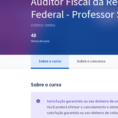
Auditor Fiscal da Re
Pós
Federal - Professor
Graduação
(CÓDIGO: 205061)
OAB
48
Mentorias
Horas de aula
Questões grátis
Sobre o curso
Sobre o concurso
Conteúdo gratuito
Blog
Sobre o curso
Aprovados
Atendimento
Satisfação garantida ou seu dinheiro de vo
Você poderá efetuar o cancelamento e obter 
satisfação garantida ou seu dinheiro de volta