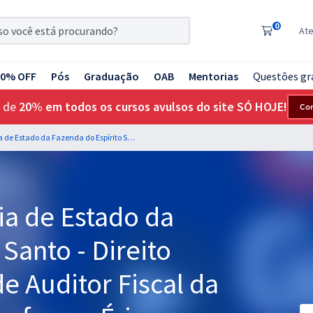
0
At
20% OFF
Pós
Graduação
OAB
Mentorias
Questões gr
 de
20% em todos os cursos avulsos do site SÓ HOJE!
Co
SEFAZ ES - Secretaria de Estado da Fazenda do Espírito Santo - Direito Penal para o cargo de Auditor Fiscal da Receita Estadual - Professor Érico Palazzo
ia de Estado da
Santo - Direito
e Auditor Fiscal da