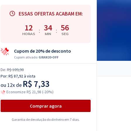
ESSAS OFERTAS ACABAM EM:
12
34
55
:
:
HORAS
MIN
SEG
Cupom de 20% de desconto
Cupom ativado:
GRAN20-OFF
De:
R$ 109,90
Por:
R$ 87,92
à vista
R$ 7,33
ou
12x de
Economize R$ 21,98 (-20%)
Comprar agora
Garantia de devolução do dinheiro em 7 dias.