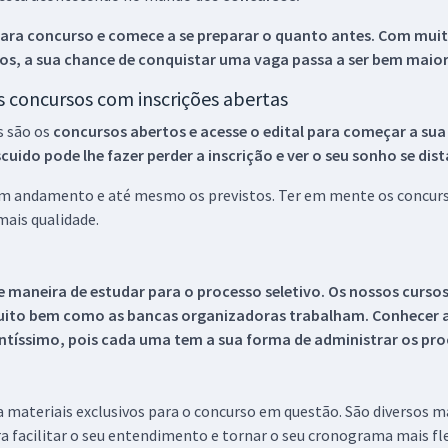
ara concurso e comece a se preparar o quanto antes. Com muita
os, a sua chance de conquistar uma vaga passa a ser bem maior
os concursos com inscrições abertas
s são os
concursos abertos e acesse o edital para começar a sua
ido pode lhe fazer perder a inscrição e ver o seu sonho se dis
 em andamento e até mesmo os previstos. Ter em mente os concurso
ais qualidade.
 maneira de estudar para o processo seletivo. Os nossos curso
uito bem como as bancas organizadoras trabalham. Conhecer a
tíssimo, pois cada uma tem a sua forma de administrar os proc
 a materiais exclusivos para o concurso em questão. São diversos 
a facilitar o seu entendimento e tornar o seu cronograma mais fle