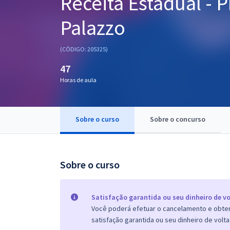
Receita Estadual - P
Pós
Palazzo
Graduação
(CÓDIGO: 205325)
OAB
47
Mentorias
Horas de aula
Questões grátis
Sobre o curso
Sobre o concurso
Conteúdo gratuito
Blog
Sobre o curso
Aprovados
Atendimento
Satisfação garantida ou seu dinheiro de vo
Você poderá efetuar o cancelamento e obter 
satisfação garantida ou seu dinheiro de volta