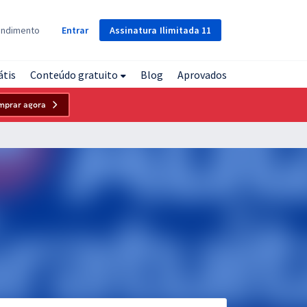
Assinatura
Ilimitada
11
endimento
Entrar
átis
Conteúdo gratuito
Blog
Aprovados
mprar agora