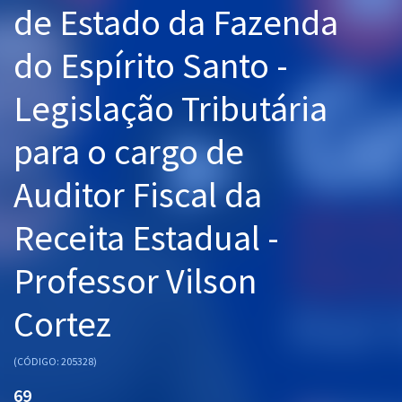
de Estado da Fazenda
Pós
do Espírito Santo -
Graduação
Legislação Tributária
OAB
para o cargo de
Mentorias
Auditor Fiscal da
Questões grátis
Conteúdo gratuito
Receita Estadual -
Blog
Professor Vilson
Aprovados
Cortez
Atendimento
(CÓDIGO: 205328)
69