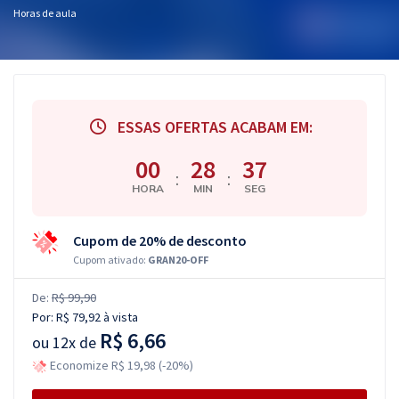
Horas de aula
ESSAS OFERTAS ACABAM EM:
00
28
36
:
:
HORA
MIN
SEG
Cupom de 20% de desconto
Cupom ativado:
GRAN20-OFF
De:
R$ 99,90
Por:
R$ 79,92
à vista
R$ 6,66
ou
12x de
Economize R$ 19,98 (-20%)