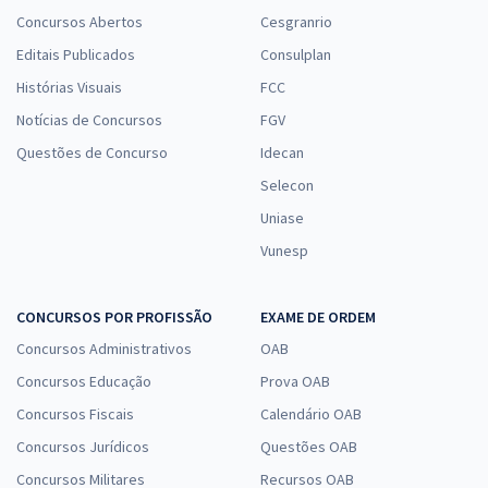
Concursos Abertos
Cesgranrio
Editais Publicados
Consulplan
Histórias Visuais
FCC
Notícias de Concursos
FGV
Questões de Concurso
Idecan
Selecon
Uniase
Vunesp
CONCURSOS POR PROFISSÃO
EXAME DE ORDEM
Concursos Administrativos
OAB
Concursos Educação
Prova OAB
Concursos Fiscais
Calendário OAB
Concursos Jurídicos
Questões OAB
Concursos Militares
Recursos OAB