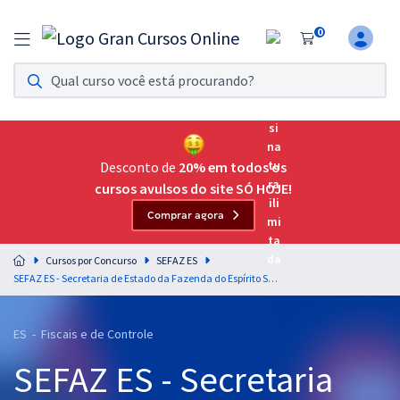
0
Assinatura Ilimitada 11
Acesso a todos os cursos. Teste grátis por 7 dias!
Assinatura OAB Até Passar
Acesso ilimitado a toda preparação para o Exame da
Desconto de
20% em todos os
Ordem, até você passar!
cursos avulsos do site SÓ HOJE!
Comprar agora
Residências Multiprofissionais
Preparação completa e intensiva para as principais
Cursos por Concurso
SEFAZ ES
residências em saúde do Brasil
SEFAZ ES - Secretaria de Estado da Fazenda do Espírito Santo - Legislação Tributária para o cargo de Auditor Fiscal da Receita Estadual - Professor Vilson Cortez
Concursos
ES - Fiscais e de Controle
Assinatura Ilimitada
SEFAZ ES - Secretaria
Cursos 20% OFF