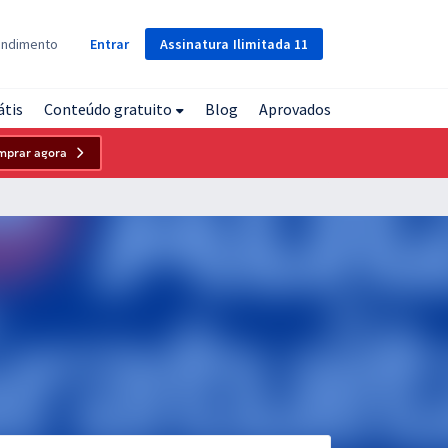
Assinatura
Ilimitada
11
endimento
Entrar
átis
Conteúdo gratuito
Blog
Aprovados
mprar agora