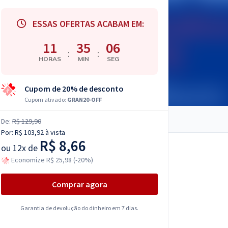
ESSAS OFERTAS ACABAM EM:
11
35
05
:
:
HORAS
MIN
SEG
Cupom de 20% de desconto
Cupom ativado:
GRAN20-OFF
De:
R$ 129,90
Por:
R$ 103,92
à vista
R$ 8,66
ou
12x de
Economize R$ 25,98 (-20%)
Comprar agora
Garantia de devolução do dinheiro em 7 dias.