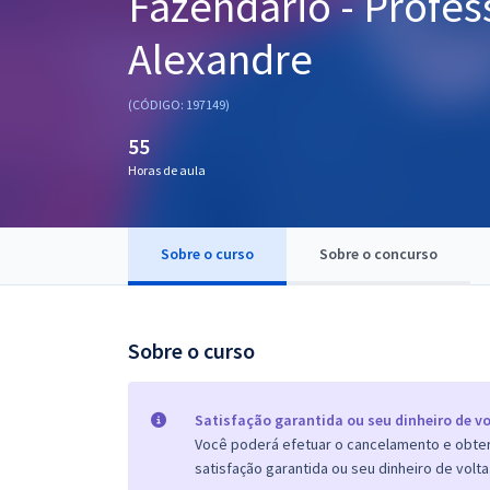
Fazendário - Profes
Pós
Alexandre
Graduação
(CÓDIGO: 197149)
OAB
55
Mentorias
Horas de aula
Questões grátis
Sobre o curso
Sobre o concurso
Conteúdo gratuito
Blog
Sobre o curso
Aprovados
Atendimento
Satisfação garantida ou seu dinheiro de vo
Você poderá efetuar o cancelamento e obter 
satisfação garantida ou seu dinheiro de volta