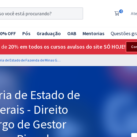
0
At
20% OFF
Pós
Graduação
OAB
Mentorias
Questões gr
 de
20% em todos os cursos avulsos do site SÓ HOJE!
Co
SEFAZ MG - Secretaria de Estado de Fazenda de Minas Gerais - Direito Tributário para o cargo de Gestor Fazendário - Professor Ricardo Alexandre
ria de Estado de
rais - Direito
argo de Gestor