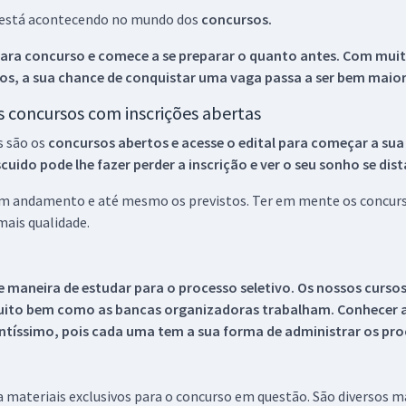
ue está acontecendo no mundo dos
concursos.
ara concurso e comece a se preparar o quanto antes. Com muita
os, a sua chance de conquistar uma vaga passa a ser bem maior
os concursos com inscrições abertas
s são os
concursos abertos e acesse o edital para começar a sua
ido pode lhe fazer perder a inscrição e ver o seu sonho se dis
 em andamento e até mesmo os previstos. Ter em mente os concurso
ais qualidade.
 maneira de estudar para o processo seletivo. Os nossos curso
uito bem como as bancas organizadoras trabalham. Conhecer a
tíssimo, pois cada uma tem a sua forma de administrar os proc
 a materiais exclusivos para o concurso em questão. São diversos 