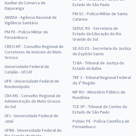
Auxiliar da Comarca de
Estado de São Paulo
Itapuranga
PM SC - Polícia Militar de Santa
ANVISA - Agência Nacional de
Catarina
Vigilância Sanitária
SEDUC RS - Secretaria de
PM PE - Polícia Militar de
Estado da Educação do Rio
Pernambuco
Grande do Sul
CRECI MT - Conselho Regional de
SEJUS ES - Secretaria da Justiça
Corretores de Imóveis do Mato
do Espírito Santo
Grosso
TJ BA - Tribunal de Justiça do
Universidade Federal de
Estado da Bahia
Catalão - UFCAT
TRF 3 - Tribunal Regional Federal
UFR - Universidade Federal de
da 3ª Região
Rondonópolis
MP RO - Ministério Público de
CRA MS - Conselho Regional de
Rondônia
Administração do Mato Grosso
do Sul
TCE SP - Tribunal de Contas do
Estado de São Paulo
UFJ - Universidade Federal de
Jataí
Politec PE - Polícia Científica de
Pernambuco
UFRN - Universidade Federal do
Rio Grande do Norte