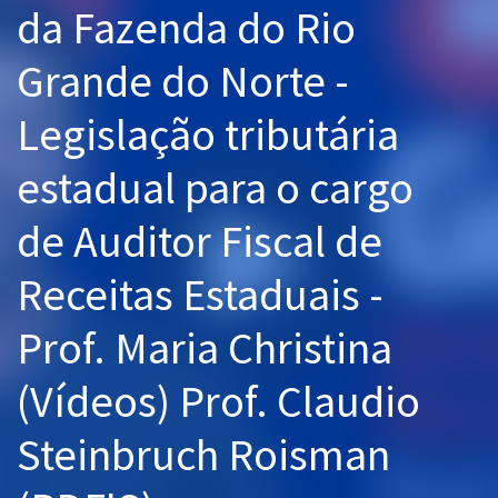
da Fazenda do Rio
Pós
Grande do Norte -
Graduação
Legislação tributária
OAB
estadual para o cargo
Mentorias
de Auditor Fiscal de
Questões grátis
Conteúdo gratuito
Receitas Estaduais -
Blog
Prof. Maria Christina
Aprovados
(Vídeos) Prof. Claudio
Atendimento
Steinbruch Roisman