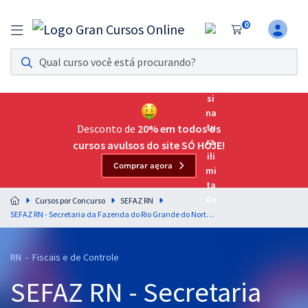
0
Assinatura Ilimitada 11
Acesso a todos os cursos. Teste grátis por 7 dias!
Assinatura OAB Até Passar
Acesso ilimitado a toda preparação para o Exame da
Desconto de
20% em todos os
Ordem, até você passar!
cursos avulsos do site SÓ HOJE!
Comprar agora
Residências Multiprofissionais
Preparação completa e intensiva para as principais
Cursos por Concurso
SEFAZ RN
residências em saúde do Brasil
SEFAZ RN - Secretaria da Fazenda do Rio Grande do Norte - Legislação tributária estadual para o cargo de Auditor Fiscal de Receitas Estaduais - Prof. Maria Christina (Vídeos) Prof. Claudio Steinbruch Roisman (PDF'S)
Concursos
RN - Fiscais e de Controle
Assinatura Ilimitada
SEFAZ RN - Secretaria
Cursos 20% OFF