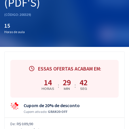
(PDF'S)
(CÓDIGO: 200329)
15
Horas de aula
ESSAS OFERTAS ACABAM EM:
14
29
41
:
:
HORAS
MIN
SEG
Cupom de 20% de desconto
Cupom ativado:
GRAN20-OFF
De:
R$ 109,90