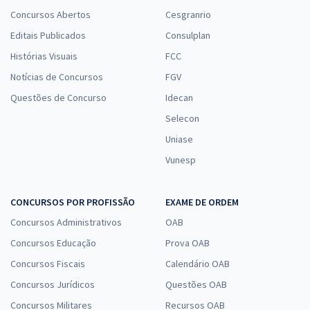
Concursos Abertos
Cesgranrio
Editais Publicados
Consulplan
Histórias Visuais
FCC
Notícias de Concursos
FGV
Questões de Concurso
Idecan
Selecon
Uniase
Vunesp
CONCURSOS POR PROFISSÃO
EXAME DE ORDEM
Concursos Administrativos
OAB
Concursos Educação
Prova OAB
Concursos Fiscais
Calendário OAB
Concursos Jurídicos
Questões OAB
Concursos Militares
Recursos OAB