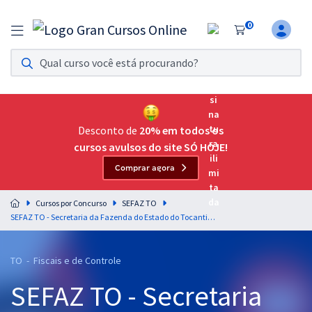
0
Assinatura Ilimitada 11
Acesso a todos os cursos. Teste grátis por 7 dias!
Assinatura OAB Até Passar
Acesso ilimitado a toda preparação para o Exame da
Desconto de
20% em todos os
Ordem, até você passar!
cursos avulsos do site SÓ HOJE!
Comprar agora
Residências Multiprofissionais
Preparação completa e intensiva para as principais
Cursos por Concurso
SEFAZ TO
residências em saúde do Brasil
SEFAZ TO - Secretaria da Fazenda do Estado do Tocantins - Auditoria Fiscal para o cargo de Auditor Fiscal da Receita Estadual - Professor Andrey Soares
Concursos
TO - Fiscais e de Controle
Assinatura Ilimitada
SEFAZ TO - Secretaria
Cursos 20% OFF