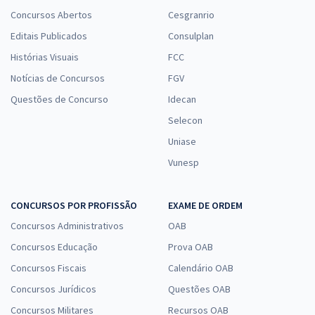
Concursos Abertos
Cesgranrio
Editais Publicados
Consulplan
Histórias Visuais
FCC
Notícias de Concursos
FGV
Questões de Concurso
Idecan
Selecon
Uniase
Vunesp
CONCURSOS POR PROFISSÃO
EXAME DE ORDEM
Concursos Administrativos
OAB
Concursos Educação
Prova OAB
Concursos Fiscais
Calendário OAB
Concursos Jurídicos
Questões OAB
Concursos Militares
Recursos OAB