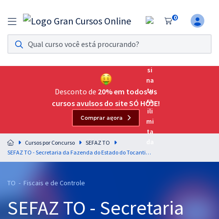
0
Assinatura Ilimitada 11
Acesso a todos os cursos. Teste grátis por 7 dias!
Assinatura OAB Até Passar
Acesso ilimitado a toda preparação para o Exame da
Desconto de
20% em todos os
Ordem, até você passar!
cursos avulsos do site SÓ HOJE!
Comprar agora
Residências Multiprofissionais
Preparação completa e intensiva para as principais
Cursos por Concurso
SEFAZ TO
residências em saúde do Brasil
SEFAZ TO - Secretaria da Fazenda do Estado do Tocantins - Direito Civil para o cargo de Auditor Fiscal da Receita Estadual - Professor Dicler Ferreira
Concursos
TO - Fiscais e de Controle
Assinatura Ilimitada
SEFAZ TO - Secretaria
Cursos 20% OFF