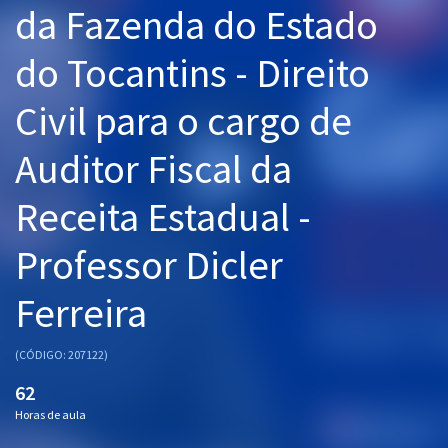
da Fazenda do Estado
Pós
do Tocantins - Direito
Graduação
Civil para o cargo de
OAB
Auditor Fiscal da
Mentorias
Receita Estadual -
Questões grátis
Conteúdo gratuito
Professor Dicler
Blog
Ferreira
Aprovados
(CÓDIGO: 207122)
Atendimento
62
Horas de aula