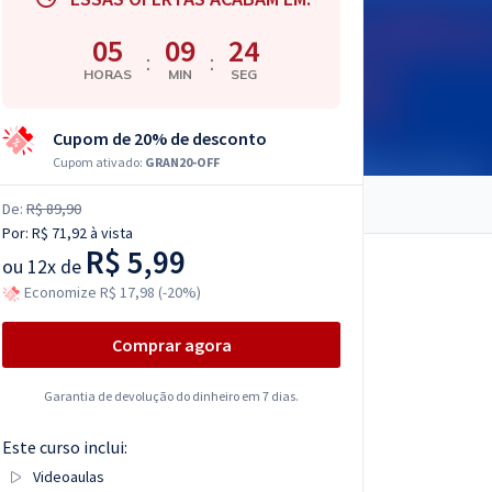
05
09
23
:
:
HORAS
MIN
SEG
Cupom de 20% de desconto
Cupom ativado:
GRAN20-OFF
De:
R$ 89,90
Por:
R$ 71,92
à vista
R$ 5,99
ou
12x de
Economize R$ 17,98 (-20%)
Comprar agora
Garantia de devolução do dinheiro em 7 dias.
Este curso inclui:
Videoaulas