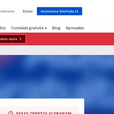
Assinatura
Ilimitada
11
endimento
Entrar
átis
Conteúdo gratuito
Blog
Aprovados
mprar agora
ESSAS OFERTAS ACABAM EM: