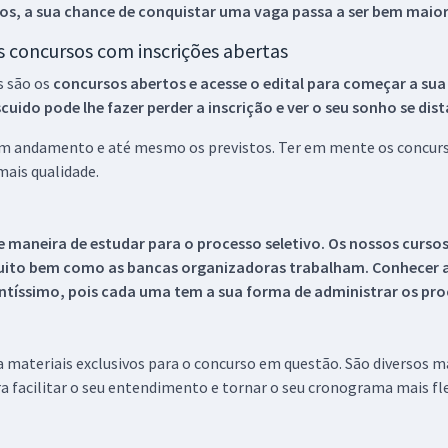
os, a sua chance de conquistar uma vaga passa a ser bem maior
os concursos com inscrições abertas
s são os
concursos abertos e acesse o edital para começar a sua
ido pode lhe fazer perder a inscrição e ver o seu sonho se dis
 em andamento e até mesmo os previstos. Ter em mente os concurso
ais qualidade.
 maneira de estudar para o processo seletivo. Os nossos curso
uito bem como as bancas organizadoras trabalham. Conhecer a
tíssimo, pois cada uma tem a sua forma de administrar os proc
 a materiais exclusivos para o concurso em questão. São diversos 
a facilitar o seu entendimento e tornar o seu cronograma mais fle