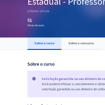
Estadual - Professo
Pós
(CÓDIGO: 207119)
Graduação
51
Horas de aula
OAB
Mentorias
Sobre o curso
Sobre o concurso
Questões grátis
Conteúdo gratuito
Sobre o curso
Blog
Aprovados
Satisfação garantida ou seu dinheiro de vo
Você poderá efetuar o cancelamento e obter 
satisfação garantida ou seu dinheiro de volta
Atendimento