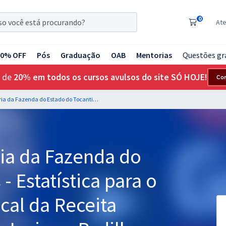
0
At
20% OFF
Pós
Graduação
OAB
Mentorias
Questões gr
 de
20% em todos os cursos avulsos do site SÓ HOJE!
Co
SEFAZ TO - Secretaria da Fazenda do Estado do Tocantins - Estatística para o cargo de Auditor Fiscal da Receita Estadual - Professor Josimar Padilha
ria da Fazenda do
- Estatística para o
cal da Receita