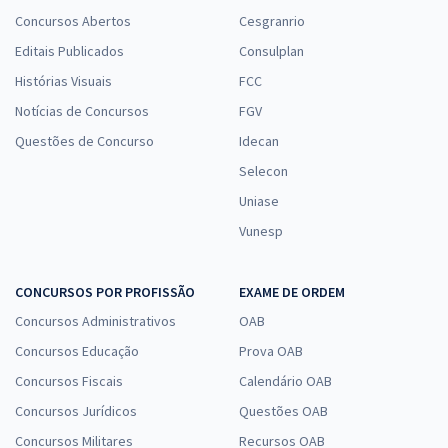
Concursos Abertos
Cesgranrio
Editais Publicados
Consulplan
Histórias Visuais
FCC
Notícias de Concursos
FGV
Questões de Concurso
Idecan
Selecon
Uniase
Vunesp
CONCURSOS POR PROFISSÃO
EXAME DE ORDEM
Concursos Administrativos
OAB
Concursos Educação
Prova OAB
Concursos Fiscais
Calendário OAB
Concursos Jurídicos
Questões OAB
Concursos Militares
Recursos OAB