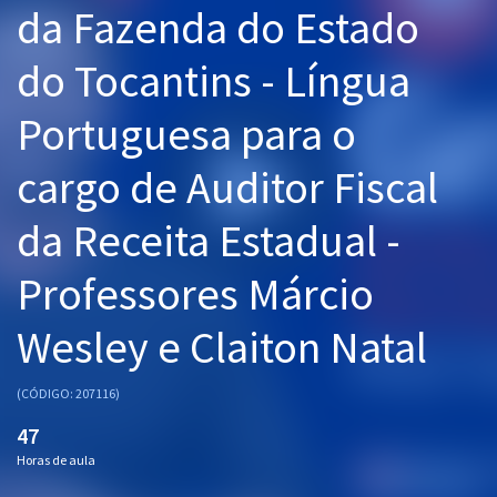
da Fazenda do Estado
Pós
do Tocantins - Língua
Graduação
Portuguesa para o
OAB
cargo de Auditor Fiscal
Mentorias
da Receita Estadual -
Questões grátis
Conteúdo gratuito
Professores Márcio
Blog
Wesley e Claiton Natal
Aprovados
(CÓDIGO: 207116)
Atendimento
47
Horas de aula