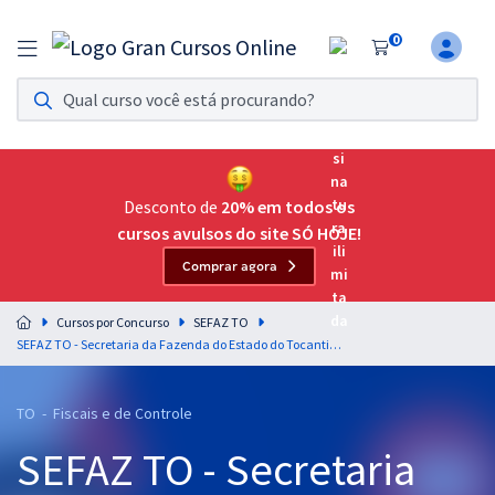
0
Assinatura Ilimitada 11
Acesso a todos os cursos. Teste grátis por 7 dias!
Assinatura OAB Até Passar
Acesso ilimitado a toda preparação para o Exame da
Desconto de
20% em todos os
Ordem, até você passar!
cursos avulsos do site SÓ HOJE!
Comprar agora
Residências Multiprofissionais
Preparação completa e intensiva para as principais
Cursos por Concurso
SEFAZ TO
residências em saúde do Brasil
SEFAZ TO - Secretaria da Fazenda do Estado do Tocantins - Língua Portuguesa para o cargo de Auditor Fiscal da Receita Estadual - Professores Márcio Wesley e Claiton Natal
Concursos
TO - Fiscais e de Controle
Assinatura Ilimitada
SEFAZ TO - Secretaria
Cursos 20% OFF