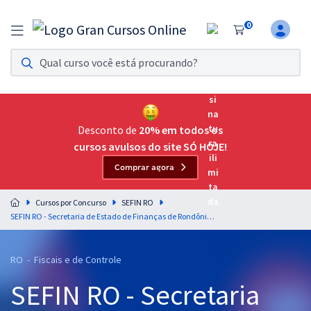
0
Assinatura Ilimitada 11
Acesso a todos os cursos. Teste grátis por 7 dias!
Assinatura OAB Até Passar
Acesso ilimitado a toda preparação para o Exame da
Desconto de
20% em todos os
Ordem, até você passar!
cursos avulsos do site SÓ HOJE!
Comprar agora
Residências Multiprofissionais
Preparação completa e intensiva para as principais
Cursos por Concurso
SEFIN RO
residências em saúde do Brasil
SEFIN RO - Secretaria de Estado de Finanças de Rondônia - Legislação Tributária para o cargo de Auditor-Fiscal do Tesouro Estadual - Professor Vilson Cortez
Concursos
RO - Fiscais e de Controle
Assinatura Ilimitada
SEFIN RO - Secretaria
Cursos 20% OFF