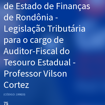
de Estado de Finanças
Pós
de Rondônia -
Graduação
Legislação Tributária
OAB
para o cargo de
Mentorias
Auditor-Fiscal do
Questões grátis
Conteúdo gratuito
Tesouro Estadual -
Blog
Professor Vilson
Aprovados
Cortez
Atendimento
(CÓDIGO: 199820)
75