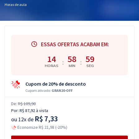
Horas de aula
ESSAS OFERTAS ACABAM EM:
14
58
58
:
:
HORAS
MIN
SEG
Cupom de 20% de desconto
Cupom ativado:
GRAN20-OFF
De:
R$ 109,90
Por:
R$ 87,92
à vista
R$ 7,33
ou
12x de
Economize R$ 21,98 (-20%)