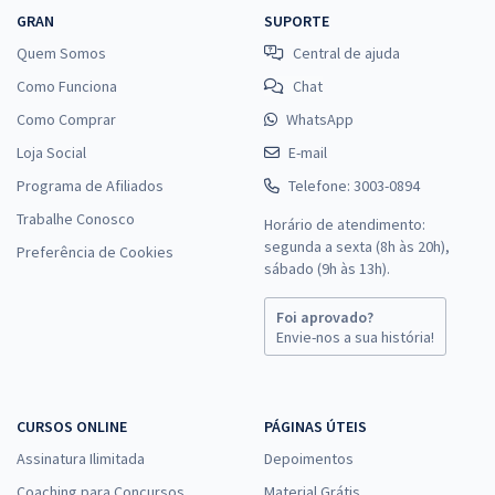
GRAN
SUPORTE
Quem Somos
Central de ajuda
Como Funciona
Chat
Como Comprar
WhatsApp
Loja Social
E-mail
Programa de Afiliados
Telefone: 3003-0894
Trabalhe Conosco
Horário de atendimento:
segunda a sexta (8h às 20h),
Preferência de Cookies
sábado (9h às 13h).
Foi aprovado?
Envie-nos a sua história!
CURSOS ONLINE
PÁGINAS ÚTEIS
Assinatura Ilimitada
Depoimentos
Coaching para Concursos
Material Grátis