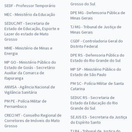
Grosso do Sul
SEDF - Professor Temporário
DPE MG - Defensoria Pública de
MEC - Ministério da Educação
Minas Gerais
SEDUC/MT - Secretaria de
TJ MG - Tribunal de Justiça de
Estado de Educação, Esporte e
Minas Gerais
Lazer do estado de Mato
Grosso
CGDF - Controladoria Geral do
Distrito Federal
MME - Ministério de Minas e
Energia
DPE RS - Defensoria Pública do
Estado do Rio Grande do Sul
MP GO - Ministério Público do
Estado de Goiás - Secretário
MP SP - Ministério Público do
Auxiliar da Comarca de
Estado de São Paulo
Itapuranga
PM SC - Polícia Militar de Santa
ANVISA - Agência Nacional de
Catarina
Vigilância Sanitária
SEDUC RS - Secretaria de
PM PE - Polícia Militar de
Estado da Educação do Rio
Pernambuco
Grande do Sul
CRECI MT - Conselho Regional de
SEJUS ES - Secretaria da Justiça
Corretores de Imóveis do Mato
do Espírito Santo
Grosso
TJ BA - Tribunal de Justiça do