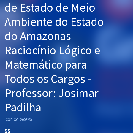
de Estado de Meio
Pós
Ambiente do Estado
Graduação
do Amazonas -
OAB
Raciocínio Lógico e
Mentorias
Matemático para
Questões grátis
Conteúdo gratuito
Todos os Cargos -
Blog
Professor: Josimar
Aprovados
Padilha
Atendimento
(CÓDIGO: 200523)
55