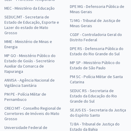
DPE MG - Defensoria Pública de
MEC - Ministério da Educação
Minas Gerais
SEDUC/MT - Secretaria de
TJ MG - Tribunal de Justiça de
Estado de Educação, Esporte e
Minas Gerais
Lazer do estado de Mato
Grosso
CGDF - Controladoria Geral do
Distrito Federal
MME - Ministério de Minas e
Energia
DPE RS - Defensoria Pública do
Estado do Rio Grande do Sul
MP GO - Ministério Público do
Estado de Goiás - Secretário
MP SP - Ministério Público do
Auxiliar da Comarca de
Estado de São Paulo
Itapuranga
PM SC - Polícia Militar de Santa
ANVISA - Agência Nacional de
Catarina
Vigilância Sanitária
SEDUC RS - Secretaria de
PM PE - Polícia Militar de
Estado da Educação do Rio
Pernambuco
Grande do Sul
CRECI MT - Conselho Regional de
SEJUS ES - Secretaria da Justiça
Corretores de Imóveis do Mato
do Espírito Santo
Grosso
TJ BA - Tribunal de Justiça do
Universidade Federal de
Estado da Bahia