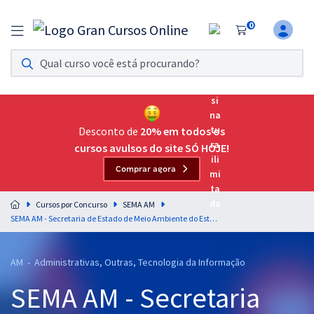
0
Assinatura Ilimitada 11
Acesso a todos os cursos. Teste grátis por 7 dias!
Assinatura OAB Até Passar
Acesso ilimitado a toda preparação para o Exame da
Desconto de
20% em todos os
Ordem, até você passar!
cursos avulsos do site SÓ HOJE!
Comprar agora
Residências Multiprofissionais
Preparação completa e intensiva para as principais
Cursos por Concurso
SEMA AM
residências em saúde do Brasil
SEMA AM - Secretaria de Estado de Meio Ambiente do Estado do Amazonas - Raciocínio Lógico e Matemático para Todos os Cargos - Professor: Josimar Padilha
Concursos
AM - Administrativas, Outras, Tecnologia da Informação
Assinatura Ilimitada
SEMA AM - Secretaria
Cursos 20% OFF