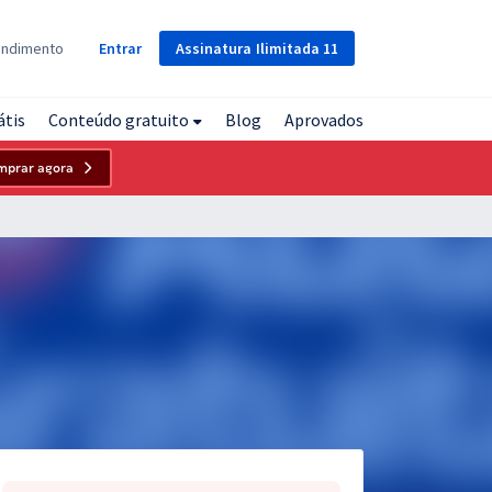
Assinatura
Ilimitada
11
endimento
Entrar
átis
Conteúdo gratuito
Blog
Aprovados
mprar agora