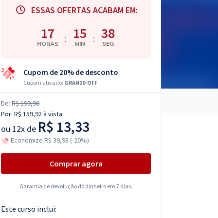
ESSAS OFERTAS ACABAM EM:
17
15
37
:
:
HORAS
MIN
SEG
Cupom de 20% de desconto
Cupom ativado:
GRAN20-OFF
De:
R$ 199,90
Por:
R$ 159,92
à vista
R$ 13,33
ou
12x de
Economize R$ 39,98 (-20%)
Comprar agora
Garantia de devolução do dinheiro em 7 dias.
Este curso inclui: