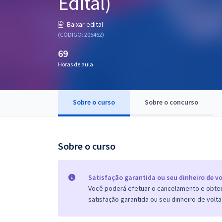
Edital)
Pós
Baixar edital
Graduação
(CÓDIGO: 206462)
69
OAB
Horas de aula
Mentorias
Sobre o curso
Sobre o concurso
Questões grátis
Conteúdo gratuito
Blog
Sobre o curso
Aprovados
Satisfação garantida ou seu dinheiro de vo
Você poderá efetuar o cancelamento e obter 
Atendimento
satisfação garantida ou seu dinheiro de volta