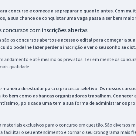
ara concurso e comece a se preparar o quanto antes. Com muita
os, a sua chance de conquistar uma vaga passa a ser bem maior
os concursos com inscrições abertas
s são os
concursos abertos e acesse o edital para começar a sua
ido pode lhe fazer perder a inscrição e ver o seu sonho se dis
 em andamento e até mesmo os previstos. Ter em mente os concurso
ais qualidade.
 maneira de estudar para o processo seletivo. Os nossos curso
uito bem como as bancas organizadoras trabalham. Conhecer a
tíssimo, pois cada uma tem a sua forma de administrar os proc
 a materiais exclusivos para o concurso em questão. São diversos 
a facilitar o seu entendimento e tornar o seu cronograma mais fle