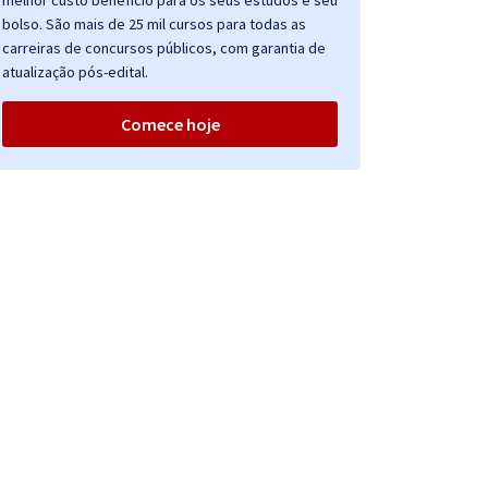
melhor custo benefício para os seus estudos e seu
bolso. São mais de 25 mil cursos para todas as
carreiras de concursos públicos, com garantia de
atualização pós-edital.
Comece hoje