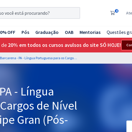
0
At
20% OFF
Pós
Graduação
OAB
Mentorias
Questões gr
 de
20% em todos os cursos avulsos do site SÓ HOJE!
Co
SEMED Barcarena - PA - Língua Portuguesa para os Cargos de Nível Superior com a Equipe Gran (Pós-Edital)
PA - Língua
 Cargos de Nível
ipe Gran (Pós-