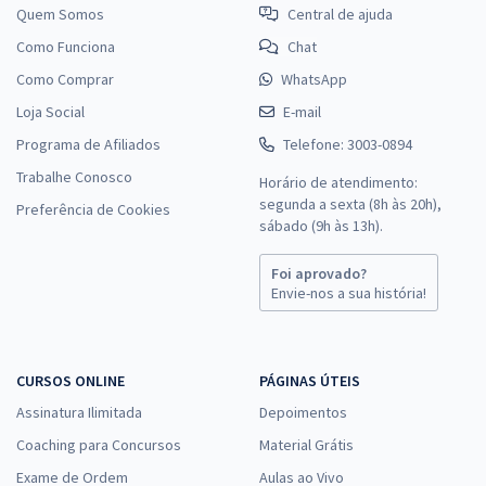
Quem Somos
Central de ajuda
Como Funciona
Chat
Como Comprar
WhatsApp
Loja Social
E-mail
Programa de Afiliados
Telefone: 3003-0894
Trabalhe Conosco
Horário de atendimento:
segunda a sexta (8h às 20h),
Preferência de Cookies
sábado (9h às 13h).
Foi aprovado?
Envie-nos a sua história!
CURSOS ONLINE
PÁGINAS ÚTEIS
Assinatura Ilimitada
Depoimentos
Coaching para Concursos
Material Grátis
Exame de Ordem
Aulas ao Vivo