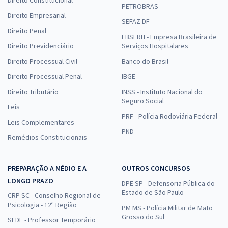
Direito Constitucional
PETROBRAS
Direito Empresarial
SEFAZ DF
Direito Penal
EBSERH - Empresa Brasileira de
Direito Previdenciário
Serviços Hospitalares
Direito Processual Civil
Banco do Brasil
Direito Processual Penal
IBGE
Direito Tributário
INSS - Instituto Nacional do
Seguro Social
Leis
PRF - Polícia Rodoviária Federal
Leis Complementares
PND
Remédios Constitucionais
PREPARAÇÃO A MÉDIO E A
OUTROS CONCURSOS
LONGO PRAZO
DPE SP - Defensoria Pública do
Estado de São Paulo
CRP SC - Conselho Regional de
Psicologia - 12ª Região
PM MS - Polícia Militar de Mato
Grosso do Sul
SEDF - Professor Temporário