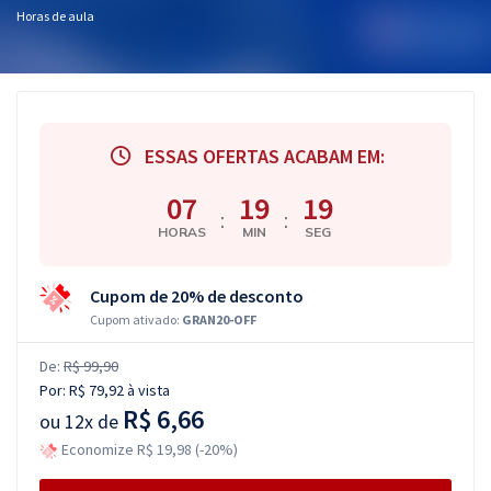
Horas de aula
ESSAS OFERTAS ACABAM EM:
07
19
18
:
:
HORAS
MIN
SEG
Cupom de 20% de desconto
Cupom ativado:
GRAN20-OFF
De:
R$ 99,90
Por:
R$ 79,92
à vista
R$ 6,66
ou
12x de
Economize R$ 19,98 (-20%)