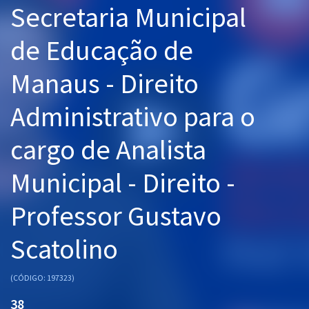
Secretaria Municipal
Pós
de Educação de
Graduação
Manaus - Direito
OAB
Administrativo para o
Mentorias
cargo de Analista
Questões grátis
Conteúdo gratuito
Municipal - Direito -
Blog
Professor Gustavo
Aprovados
Scatolino
Atendimento
(CÓDIGO: 197323)
38