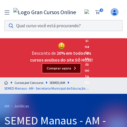
0
Assinatura Ilimitada 11
Acesso a todos os cursos. Teste grátis por 7 dias!
Assinatura OAB Até Passar
Acesso ilimitado a toda preparação para o Exame da
Desconto de
20% em todos os
Ordem, até você passar!
cursos avulsos do site SÓ HOJE!
Comprar agora
Residências Multiprofissionais
Preparação completa e intensiva para as principais
Cursos por Concurso
SEMED/AM
residências em saúde do Brasil
SEMED Manaus - AM - Secretaria Municipal de Educação de Manaus - Direito Administrativo para o cargo de Analista Municipal - Direito - Professor Gustavo Scatolino
Concursos
AM - Jurídicas
Assinatura Ilimitada
SEMED Manaus - AM -
Cursos 20% OFF