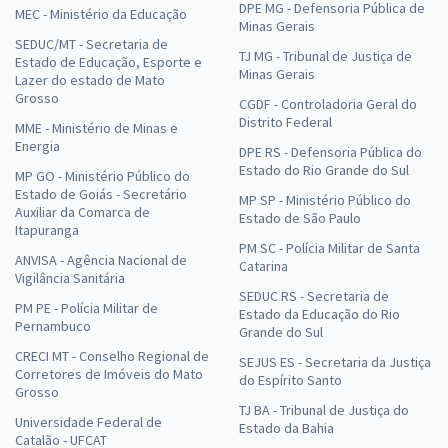
DPE MG - Defensoria Pública de
MEC - Ministério da Educação
Minas Gerais
SEDUC/MT - Secretaria de
TJ MG - Tribunal de Justiça de
Estado de Educação, Esporte e
Minas Gerais
Lazer do estado de Mato
Grosso
CGDF - Controladoria Geral do
Distrito Federal
MME - Ministério de Minas e
Energia
DPE RS - Defensoria Pública do
Estado do Rio Grande do Sul
MP GO - Ministério Público do
Estado de Goiás - Secretário
MP SP - Ministério Público do
Auxiliar da Comarca de
Estado de São Paulo
Itapuranga
PM SC - Polícia Militar de Santa
ANVISA - Agência Nacional de
Catarina
Vigilância Sanitária
SEDUC RS - Secretaria de
PM PE - Polícia Militar de
Estado da Educação do Rio
Pernambuco
Grande do Sul
CRECI MT - Conselho Regional de
SEJUS ES - Secretaria da Justiça
Corretores de Imóveis do Mato
do Espírito Santo
Grosso
TJ BA - Tribunal de Justiça do
Universidade Federal de
Estado da Bahia
Catalão - UFCAT