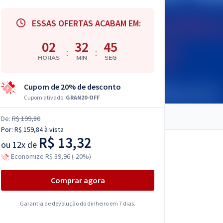
ESSAS OFERTAS ACABAM EM:
02
32
44
:
:
HORAS
MIN
SEG
Cupom de 20% de desconto
Cupom ativado:
GRAN20-OFF
De:
R$ 199,80
Por:
R$ 159,84
à vista
R$ 13,32
ou
12x de
Economize R$ 39,96 (-20%)
Comprar agora
Garantia de devolução do dinheiro em 7 dias.