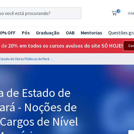
0
At
20% OFF
Pós
Graduação
OAB
Mentorias
Questões gr
 de
20% em todos os cursos avulsos do site SÓ HOJE!
Co
SEOP PA - Secretaria de Estado de Obras Públicas do Pará - Noções de Informática para os Cargos de Nível Médio - Professor: Maurício Franceschini
a de Estado de
ará - Noções de
 Cargos de Nível