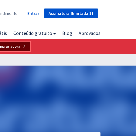
Assinatura
Ilimitada
11
endimento
Entrar
átis
Conteúdo gratuito
Blog
Aprovados
mprar agora