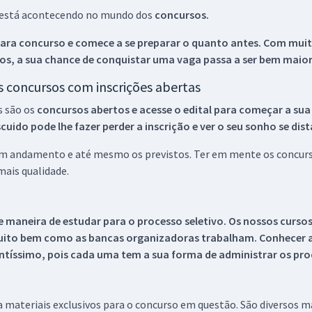
ue está acontecendo no mundo dos
concursos.
ara concurso e comece a se preparar o quanto antes. Com muita
os, a sua chance de conquistar uma vaga passa a ser bem maior
os concursos com inscrições abertas
s são os
concursos abertos e acesse o edital para começar a sua
ido pode lhe fazer perder a inscrição e ver o seu sonho se dis
 em andamento e até mesmo os previstos. Ter em mente os concurso
ais qualidade.
 maneira de estudar para o processo seletivo. Os nossos curso
uito bem como as bancas organizadoras trabalham. Conhecer a
tíssimo, pois cada uma tem a sua forma de administrar os proc
 a materiais exclusivos para o concurso em questão. São diversos 