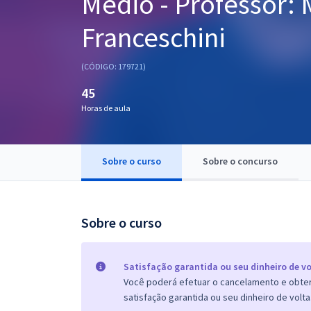
Médio - Professor: 
Pós
Franceschini
Graduação
(CÓDIGO: 179721)
OAB
45
Mentorias
Horas de aula
Questões grátis
Sobre o curso
Sobre o concurso
Conteúdo gratuito
Blog
Sobre o curso
Aprovados
Atendimento
Satisfação garantida ou seu dinheiro de vo
Você poderá efetuar o cancelamento e obter 
satisfação garantida ou seu dinheiro de volta