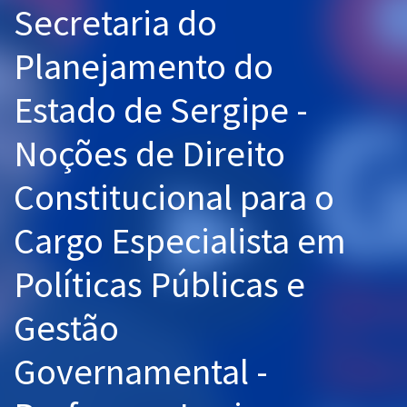
Secretaria do
Pós
Planejamento do
Graduação
Estado de Sergipe -
OAB
Noções de Direito
Mentorias
Constitucional para o
Questões grátis
Conteúdo gratuito
Cargo Especialista em
Blog
Políticas Públicas e
Aprovados
Gestão
Atendimento
Governamental -