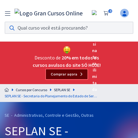
0
Assinatura Ilimitada 11
Acesso a todos os cursos. Teste grátis por 7 dias!
Assinatura OAB Até Passar
Acesso ilimitado a toda preparação para o Exame da
Desconto de
20% em todos os
Ordem, até você passar!
cursos avulsos do site SÓ HOJE!
Comprar agora
Residências Multiprofissionais
Preparação completa e intensiva para as principais
Cursos por Concurso
SEPLAN SE
residências em saúde do Brasil
SEPLAN SE - Secretaria do Planejamento do Estado de Sergipe - Noções de Direito Constitucional para o Cargo Especialista em Políticas Públicas e Gestão Governamental - Professor: Luciano Dutra
Concursos
SE - Administrativas, Controle e Gestão, Outras
Assinatura Ilimitada
SEPLAN SE -
Cursos 20% OFF