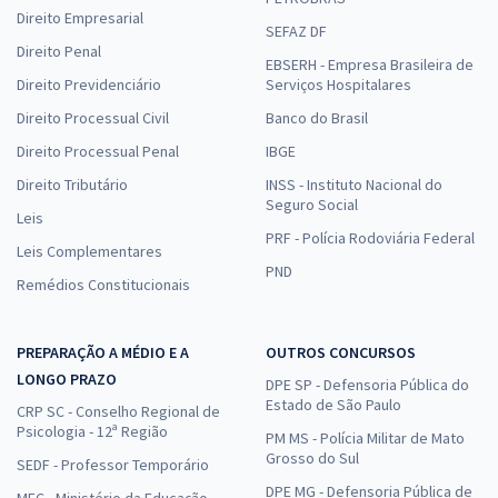
Direito Empresarial
SEFAZ DF
Direito Penal
EBSERH - Empresa Brasileira de
Direito Previdenciário
Serviços Hospitalares
Direito Processual Civil
Banco do Brasil
Direito Processual Penal
IBGE
Direito Tributário
INSS - Instituto Nacional do
Seguro Social
Leis
PRF - Polícia Rodoviária Federal
Leis Complementares
PND
Remédios Constitucionais
PREPARAÇÃO A MÉDIO E A
OUTROS CONCURSOS
LONGO PRAZO
DPE SP - Defensoria Pública do
Estado de São Paulo
CRP SC - Conselho Regional de
Psicologia - 12ª Região
PM MS - Polícia Militar de Mato
Grosso do Sul
SEDF - Professor Temporário
DPE MG - Defensoria Pública de
MEC - Ministério da Educação