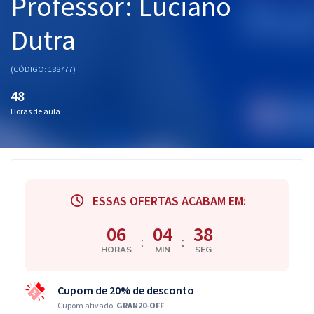
Professor: Luciano
Dutra
(CÓDIGO: 188777)
48
Horas de aula
ESSAS OFERTAS ACABAM EM:
06
04
37
:
:
HORAS
MIN
SEG
Cupom de 20% de desconto
Cupom ativado:
GRAN20-OFF