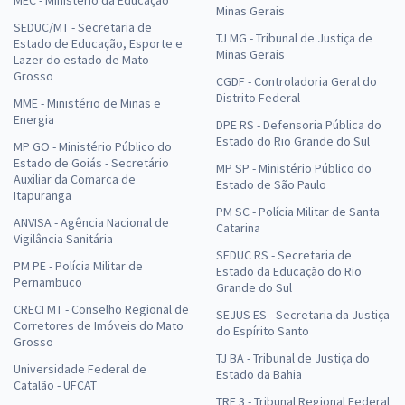
Minas Gerais
SEDUC/MT - Secretaria de
TJ MG - Tribunal de Justiça de
Estado de Educação, Esporte e
Minas Gerais
Lazer do estado de Mato
Grosso
CGDF - Controladoria Geral do
Distrito Federal
MME - Ministério de Minas e
Energia
DPE RS - Defensoria Pública do
Estado do Rio Grande do Sul
MP GO - Ministério Público do
Estado de Goiás - Secretário
MP SP - Ministério Público do
Auxiliar da Comarca de
Estado de São Paulo
Itapuranga
PM SC - Polícia Militar de Santa
ANVISA - Agência Nacional de
Catarina
Vigilância Sanitária
SEDUC RS - Secretaria de
PM PE - Polícia Militar de
Estado da Educação do Rio
Pernambuco
Grande do Sul
CRECI MT - Conselho Regional de
SEJUS ES - Secretaria da Justiça
Corretores de Imóveis do Mato
do Espírito Santo
Grosso
TJ BA - Tribunal de Justiça do
Universidade Federal de
Estado da Bahia
Catalão - UFCAT
TRF 3 - Tribunal Regional Federal