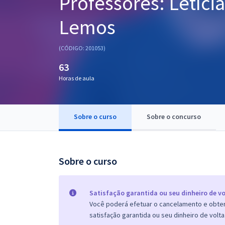
Professores: Letíci
Pós
Lemos
Graduação
(CÓDIGO: 201053)
OAB
63
Mentorias
Horas de aula
Questões grátis
Sobre o curso
Sobre o concurso
Conteúdo gratuito
Blog
Sobre o curso
Aprovados
Atendimento
Satisfação garantida ou seu dinheiro de vo
Você poderá efetuar o cancelamento e obter 
satisfação garantida ou seu dinheiro de volta