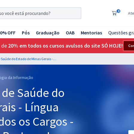
0
At
20% OFF
Pós
Graduação
OAB
Mentorias
Questões gr
 de
20% em todos os cursos avulsos do site SÓ HOJE!
Co
SES MG - Secretaria de Saúde do Estado de Minas Gerais - Língua Portuguesa para Todos os Cargos - Professores: Letícia Bastos e Lucas Lemos
logia da Informação
a de Saúde do
ais - Língua
dos os Cargos -