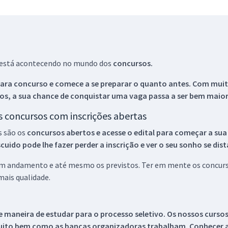
ue está acontecendo no mundo dos
concursos.
ara concurso e comece a se preparar o quanto antes. Com muita
os, a sua chance de conquistar uma vaga passa a ser bem maior
os concursos com inscrições abertas
s são os
concursos abertos e acesse o edital para começar a sua
ido pode lhe fazer perder a inscrição e ver o seu sonho se dis
 em andamento e até mesmo os previstos. Ter em mente os concurso
ais qualidade.
 maneira de estudar para o processo seletivo. Os nossos curso
uito bem como as bancas organizadoras trabalham. Conhecer a