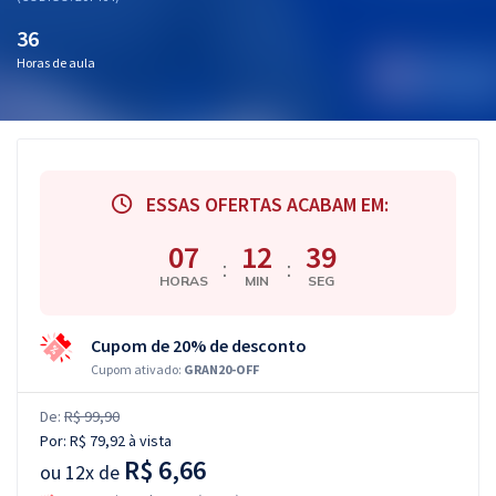
36
Horas de aula
ESSAS OFERTAS ACABAM EM:
07
12
38
:
:
HORAS
MIN
SEG
Cupom de 20% de desconto
Cupom ativado:
GRAN20-OFF
De:
R$ 99,90
Por:
R$ 79,92
à vista
R$ 6,66
ou
12x de