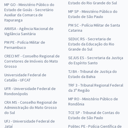
Estado do Rio Grande do Sul
MP GO - Ministério Público do
Estado de Goiás - Secretário
MP SP - Ministério Público do
Auxiliar da Comarca de
Estado de São Paulo
Itapuranga
PM SC - Polícia Militar de Santa
ANVISA - Agência Nacional de
Catarina
Vigilância Sanitária
SEDUC RS - Secretaria de
PM PE - Polícia Militar de
Estado da Educação do Rio
Pernambuco
Grande do Sul
CRECI MT - Conselho Regional de
SEJUS ES - Secretaria da Justiça
Corretores de Imóveis do Mato
do Espírito Santo
Grosso
TJ BA - Tribunal de Justiça do
Universidade Federal de
Estado da Bahia
Catalão - UFCAT
TRF 3 - Tribunal Regional Federal
UFR - Universidade Federal de
da 3ª Região
Rondonópolis
MP RO - Ministério Público de
CRA MS - Conselho Regional de
Rondônia
Administração do Mato Grosso
do Sul
TCE SP - Tribunal de Contas do
Estado de São Paulo
UFJ - Universidade Federal de
Jataí
Politec PE - Polícia Científica de