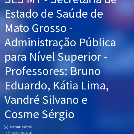
Pós
Estado de Saúde de
Graduação
Mato Grosso -
OAB
Administração Pública
Mentorias
para Nível Superior -
Questões grátis
Professores: Bruno
Conteúdo gratuito
Eduardo, Kátia Lima,
Blog
Vandré Silvano e
Aprovados
Cosme Sérgio
Atendimento
Baixar edital
(CÓDIGO: 207464)