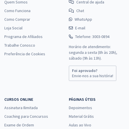
Quem Somos
Central de ajuda
Como Funciona
Chat
Como Comprar
WhatsApp
Loja Social
E-mail
Programa de Afiliados
Telefone: 3003-0894
Trabalhe Conosco
Horário de atendimento:
segunda a sexta (8h às 20h),
Preferência de Cookies
sábado (9h às 13h).
Foi aprovado?
Envie-nos a sua história!
CURSOS ONLINE
PÁGINAS ÚTEIS
Assinatura Ilimitada
Depoimentos
Coaching para Concursos
Material Grátis
Exame de Ordem
Aulas ao Vivo