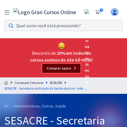
0
Assinatura Ilimitada 11
Acesso a todos os cursos. Teste grátis por 7 dias!
Assinatura OAB Até Passar
Acesso ilimitado a toda preparação para o Exame da
Desconto de
20% em todos os
Ordem, até você passar!
cursos avulsos do site SÓ HOJE!
Comprar agora
Residências Multiprofissionais
Preparação completa e intensiva para as principais
Cursos por Concurso
SESACRE
residências em saúde do Brasil
SESACRE - Secretaria de Estado da Saúde do Acre - Informática Básica Comuns para todos os Cargos - Professor - Jeferson Bogo
Concursos
AC - Administrativas, Outras, Saúde
Assinatura Ilimitada
SESACRE - Secretaria
Cursos 20% OFF