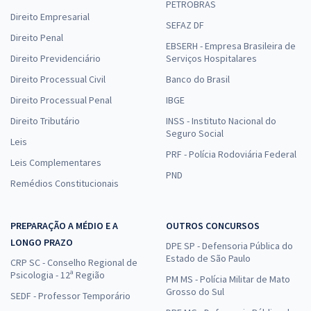
PETROBRAS
Direito Empresarial
SEFAZ DF
Direito Penal
EBSERH - Empresa Brasileira de
Direito Previdenciário
Serviços Hospitalares
Direito Processual Civil
Banco do Brasil
Direito Processual Penal
IBGE
Direito Tributário
INSS - Instituto Nacional do
Seguro Social
Leis
PRF - Polícia Rodoviária Federal
Leis Complementares
PND
Remédios Constitucionais
PREPARAÇÃO A MÉDIO E A
OUTROS CONCURSOS
LONGO PRAZO
DPE SP - Defensoria Pública do
Estado de São Paulo
CRP SC - Conselho Regional de
Psicologia - 12ª Região
PM MS - Polícia Militar de Mato
Grosso do Sul
SEDF - Professor Temporário