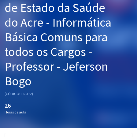
de Estado da Saúde
Pós
do Acre - Informática
Graduação
Básica Comuns para
OAB
todos os Cargos -
Mentorias
Professor - Jeferson
Questões grátis
Conteúdo gratuito
Bogo
Blog
(CÓDIGO: 169372)
Aprovados
26
Horas de aula
Atendimento