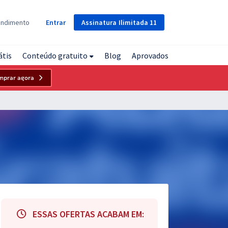
Assinatura
Ilimitada
11
endimento
Entrar
átis
Conteúdo gratuito
Blog
Aprovados
mprar agora
ESSAS OFERTAS ACABAM EM: