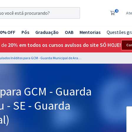
0
At
20% OFF
Pós
Graduação
OAB
Mentorias
Questões gr
 de
20% em todos os cursos avulsos do site SÓ HOJE!
Co
Simulados Inéditos para GCM - Guarda Municipal de Aracaju - SE - Guarda Municipal (Pós-Edital)
 para GCM - Guarda
u - SE - Guarda
l)