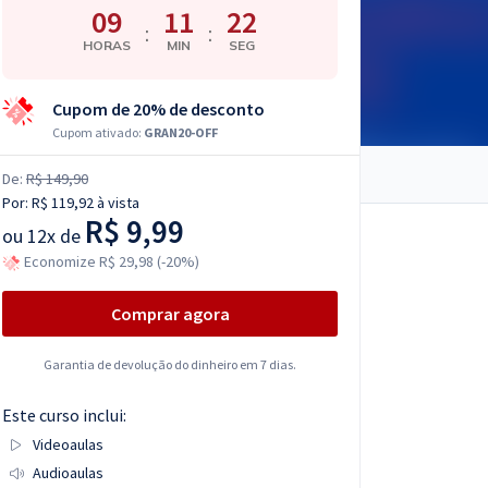
09
11
21
:
:
HORAS
MIN
SEG
Cupom de 20% de desconto
Cupom ativado:
GRAN20-OFF
De:
R$ 149,90
Por:
R$ 119,92
à vista
R$ 9,99
ou
12x de
Economize R$ 29,98 (-20%)
Comprar agora
Garantia de devolução do dinheiro em 7 dias.
Este curso inclui:
Videoaulas
Audioaulas