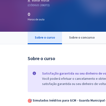
Baixar edital
Pós
(CÓDIGO: 206372)
0
Graduação
Horas de aula
OAB
Mentorias
Sobre o curso
Sobre o concurso
Questões grátis
Sobre o curso
Conteúdo gratuito
Blog
Satisfação garantida ou seu dinheiro de vo
Aprovados
Você poderá efetuar o cancelamento e obter 
satisfação garantida ou seu dinheiro de volta
Atendimento
Simulados Inéditos para GCM - Guarda Municipal d