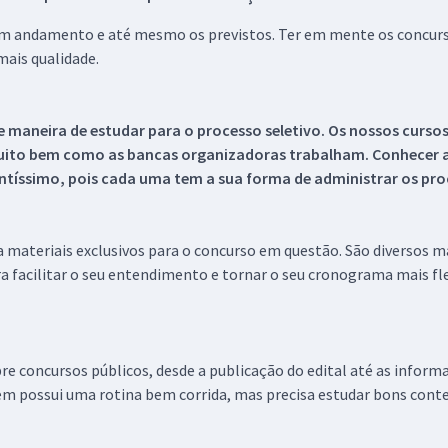
 em andamento e até mesmo os previstos. Ter em mente os concurso
ais qualidade.
 maneira de estudar para o processo seletivo. Os nossos curso
uito bem como as bancas organizadoras trabalham. Conhecer a
tíssimo, pois cada uma tem a sua forma de administrar os proc
 a materiais exclusivos para o concurso em questão. São diversos 
a facilitar o seu entendimento e tornar o seu cronograma mais fle
re concursos públicos, desde a publicação do edital até as inform
em possui uma rotina bem corrida, mas precisa estudar bons conte