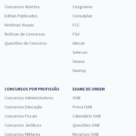
Concursos Abertos
Cesgranrio
Editais Publicados
Consulplan
Histórias Visuais
FCC
Notícias de Concursos
FGV
Questões de Concurso
Idecan
Selecon
Uniase
Vunesp
CONCURSOS POR PROFISSÃO
EXAME DE ORDEM
Concursos Administrativos
OAB
Concursos Educação
Prova OAB
Concursos Fiscais
Calendário OAB
Concursos Jurídicos
Questões OAB
Concursos Militares
Recursos OAB