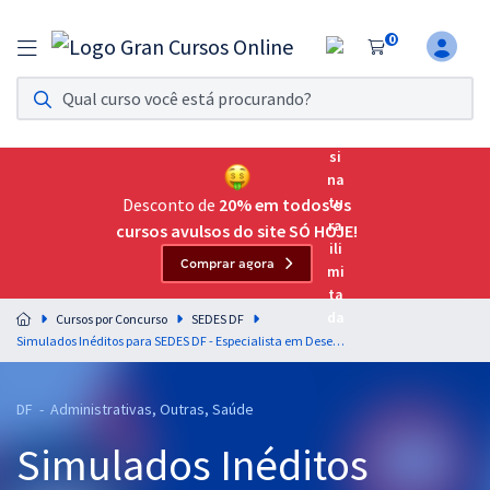
0
Assinatura Ilimitada 11
Acesso a todos os cursos. Teste grátis por 7 dias!
Assinatura OAB Até Passar
Acesso ilimitado a toda preparação para o Exame da
Desconto de
20% em todos os
Ordem, até você passar!
cursos avulsos do site SÓ HOJE!
Comprar agora
Residências Multiprofissionais
Preparação completa e intensiva para as principais
Cursos por Concurso
SEDES DF
residências em saúde do Brasil
Simulados Inéditos para SEDES DF - Especialista em Desenvolvimento e Assistência Social - Psicologia (Pós-Edital)
Concursos
DF - Administrativas, Outras, Saúde
Assinatura Ilimitada
Simulados Inéditos
Cursos 20% OFF