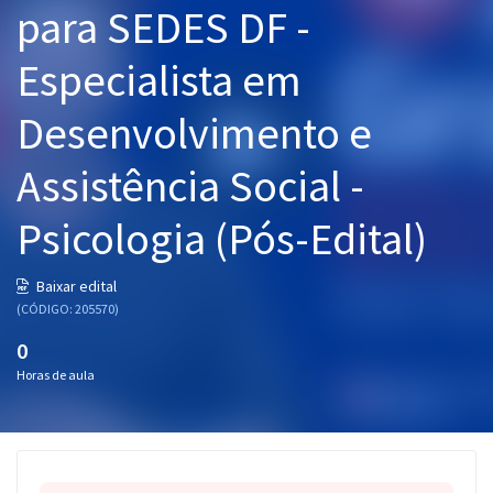
para SEDES DF -
Pós
Especialista em
Graduação
Desenvolvimento e
OAB
Assistência Social -
Mentorias
Psicologia (Pós-Edital)
Questões grátis
Conteúdo gratuito
Baixar edital
(CÓDIGO: 205570)
Blog
0
Aprovados
Horas de aula
Atendimento