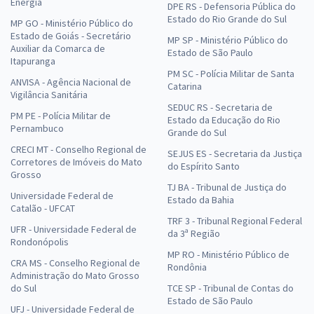
Energia
DPE RS - Defensoria Pública do
Estado do Rio Grande do Sul
MP GO - Ministério Público do
Estado de Goiás - Secretário
MP SP - Ministério Público do
Auxiliar da Comarca de
Estado de São Paulo
Itapuranga
PM SC - Polícia Militar de Santa
ANVISA - Agência Nacional de
Catarina
Vigilância Sanitária
SEDUC RS - Secretaria de
PM PE - Polícia Militar de
Estado da Educação do Rio
Pernambuco
Grande do Sul
CRECI MT - Conselho Regional de
SEJUS ES - Secretaria da Justiça
Corretores de Imóveis do Mato
do Espírito Santo
Grosso
TJ BA - Tribunal de Justiça do
Universidade Federal de
Estado da Bahia
Catalão - UFCAT
TRF 3 - Tribunal Regional Federal
UFR - Universidade Federal de
da 3ª Região
Rondonópolis
MP RO - Ministério Público de
CRA MS - Conselho Regional de
Rondônia
Administração do Mato Grosso
do Sul
TCE SP - Tribunal de Contas do
Estado de São Paulo
UFJ - Universidade Federal de