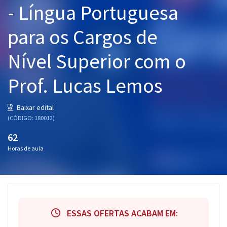
- Língua Portuguesa
Pós
para os Cargos de
Graduação
Nível Superior com o
OAB
Prof. Lucas Lemos
Mentorias
Questões grátis
Baixar edital
(CÓDIGO: 180012)
Conteúdo gratuito
62
Blog
Horas de aula
Aprovados
Atendimento
ESSAS OFERTAS ACABAM EM: