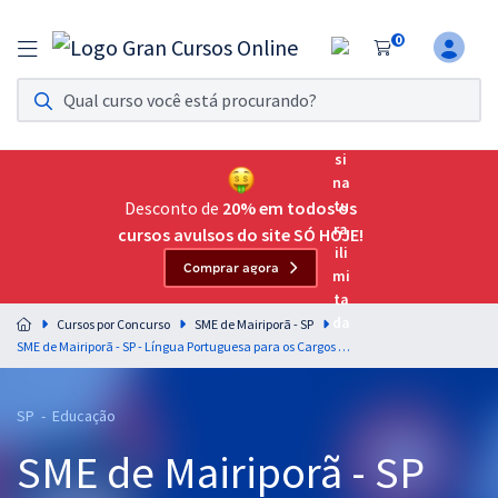
0
Assinatura Ilimitada 11
Acesso a todos os cursos. Teste grátis por 7 dias!
Assinatura OAB Até Passar
Acesso ilimitado a toda preparação para o Exame da
Desconto de
20% em todos os
Ordem, até você passar!
cursos avulsos do site SÓ HOJE!
Comprar agora
Residências Multiprofissionais
Preparação completa e intensiva para as principais
Cursos por Concurso
SME de Mairiporã - SP
residências em saúde do Brasil
SME de Mairiporã - SP - Língua Portuguesa para os Cargos de Nível Superior com o Prof. Lucas Lemos
Concursos
SP - Educação
Assinatura Ilimitada
SME de Mairiporã - SP
Cursos 20% OFF