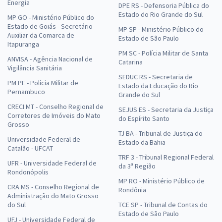
Energia
DPE RS - Defensoria Pública do
Estado do Rio Grande do Sul
MP GO - Ministério Público do
Estado de Goiás - Secretário
MP SP - Ministério Público do
Auxiliar da Comarca de
Estado de São Paulo
Itapuranga
PM SC - Polícia Militar de Santa
ANVISA - Agência Nacional de
Catarina
Vigilância Sanitária
SEDUC RS - Secretaria de
PM PE - Polícia Militar de
Estado da Educação do Rio
Pernambuco
Grande do Sul
CRECI MT - Conselho Regional de
SEJUS ES - Secretaria da Justiça
Corretores de Imóveis do Mato
do Espírito Santo
Grosso
TJ BA - Tribunal de Justiça do
Universidade Federal de
Estado da Bahia
Catalão - UFCAT
TRF 3 - Tribunal Regional Federal
UFR - Universidade Federal de
da 3ª Região
Rondonópolis
MP RO - Ministério Público de
CRA MS - Conselho Regional de
Rondônia
Administração do Mato Grosso
do Sul
TCE SP - Tribunal de Contas do
Estado de São Paulo
UFJ - Universidade Federal de