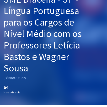
Pós
Língua Portuguesa
Graduação
para os Cargos de
OAB
Nível Médio com os
Mentorias
Professores Letícia
Questões grátis
Bastos e Wagner
Conteúdo gratuito
Sousa
Blog
Aprovados
(CÓDIGO: 173697)
64
Atendimento
Horas de aula