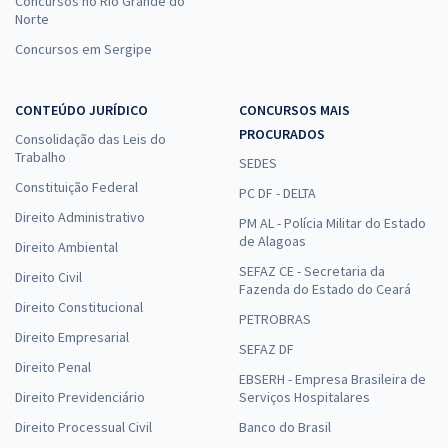
Concursos no Rio Grande do
Norte
Concursos em Sergipe
CONTEÚDO JURÍDICO
CONCURSOS MAIS
PROCURADOS
Consolidação das Leis do
Trabalho
SEDES
Constituição Federal
PC DF - DELTA
Direito Administrativo
PM AL - Polícia Militar do Estado
de Alagoas
Direito Ambiental
SEFAZ CE - Secretaria da
Direito Civil
Fazenda do Estado do Ceará
Direito Constitucional
PETROBRAS
Direito Empresarial
SEFAZ DF
Direito Penal
EBSERH - Empresa Brasileira de
Direito Previdenciário
Serviços Hospitalares
Direito Processual Civil
Banco do Brasil