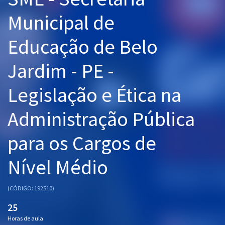
Pós
Municipal de
Graduação
Educação de Belo
OAB
Jardim - PE -
Mentorias
Legislação e Ética na
Questões grátis
Administração Pública
Conteúdo gratuito
para os Cargos de
Blog
Nível Médio
Aprovados
(CÓDIGO: 192510)
Atendimento
25
Horas de aula