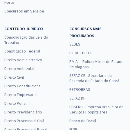
Norte
Concursos em Sergipe
CONTEÚDO JURÍDICO
CONCURSOS MAIS
PROCURADOS
Consolidação das Leis do
Trabalho
SEDES
Constituição Federal
PC DF - DELTA
Direito Administrativo
PM AL - Polícia Militar do Estado
de Alagoas
Direito Ambiental
SEFAZ CE - Secretaria da
Direito Civil
Fazenda do Estado do Ceará
Direito Constitucional
PETROBRAS
Direito Empresarial
SEFAZ DF
Direito Penal
EBSERH - Empresa Brasileira de
Direito Previdenciário
Serviços Hospitalares
Direito Processual Civil
Banco do Brasil
Direito Processual Penal
IBGE