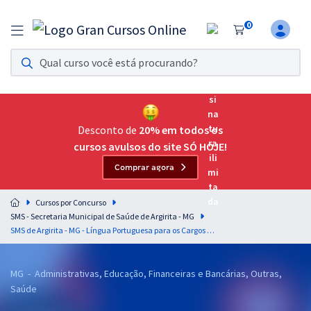
0
Assinatura Ilimitada 11
Acesso a todos os cursos. Teste grátis por 7 dias!
Assinatura OAB Até Passar
Acesso ilimitado a toda preparação para o Exame da
Desconto de
20% em todos os
Ordem, até você passar!
cursos avulsos do site SÓ HOJE!
Comprar agora
Residências Multiprofissionais
Preparação completa e intensiva para as principais
Cursos por Concurso
residências em saúde do Brasil
SMS - Secretaria Municipal de Saúde de Argirita - MG
SMS de Argirita - MG - Língua Portuguesa para os Cargos de Nível Médio com a Professora Letícia Bastos
Concursos
Assinatura Ilimitada
MG - Administrativas, Educação, Financeiras e Bancárias, Outras,
Saúde
Cursos 20% OFF