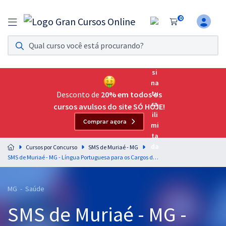
0
Assinatura Ilimitada 11
Acesso a todos os cursos. Teste grátis por 7 dias!
Assinatura OAB Até Passar
Acesso ilimitado a toda preparação para o Exame da
Desconto de
20% em todos os
Ordem, até você passar!
cursos avulsos do site SÓ HOJE!
Comprar agora
Residências Multiprofissionais
Preparação completa e intensiva para as principais
Cursos por Concurso
SMS de Muriaé - MG
residências em saúde do Brasil
SMS de Muriaé - MG - Língua Portuguesa para os Cargos de Nível Médio com o Prof. Lucas Lemos
Concursos
MG - Saúde
Assinatura Ilimitada
SMS de Muriaé - MG -
Cursos 20% OFF