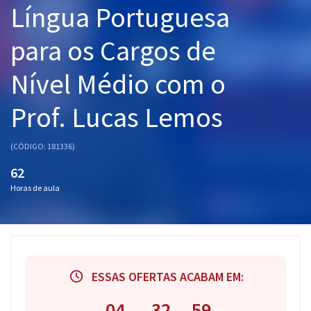
Língua Portuguesa
Pós
para os Cargos de
Graduação
Nível Médio com o
OAB
Prof. Lucas Lemos
Mentorias
Questões grátis
(CÓDIGO: 181336)
62
Conteúdo gratuito
Horas de aula
Blog
Aprovados
Atendimento
ESSAS OFERTAS ACABAM EM:
04
32
59