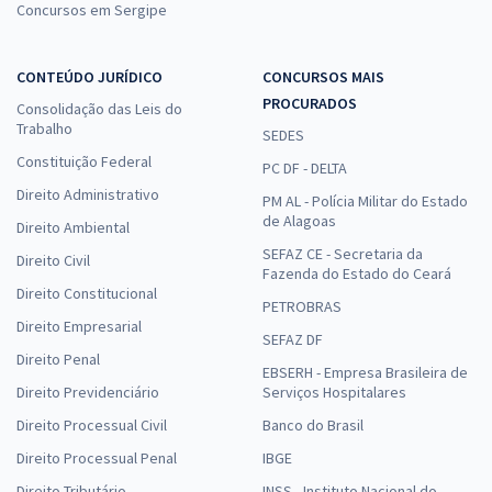
Concursos em Sergipe
CONTEÚDO JURÍDICO
CONCURSOS MAIS
PROCURADOS
Consolidação das Leis do
Trabalho
SEDES
Constituição Federal
PC DF - DELTA
Direito Administrativo
PM AL - Polícia Militar do Estado
de Alagoas
Direito Ambiental
SEFAZ CE - Secretaria da
Direito Civil
Fazenda do Estado do Ceará
Direito Constitucional
PETROBRAS
Direito Empresarial
SEFAZ DF
Direito Penal
EBSERH - Empresa Brasileira de
Direito Previdenciário
Serviços Hospitalares
Direito Processual Civil
Banco do Brasil
Direito Processual Penal
IBGE
Direito Tributário
INSS - Instituto Nacional do