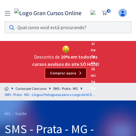
0
Assinatura Ilimitada 11
Acesso a todos os cursos. Teste grátis por 7 dias!
Assinatura OAB Até Passar
Acesso ilimitado a toda preparação para o Exame da
Desconto de
20% em todos os
Ordem, até você passar!
cursos avulsos do site SÓ HOJE!
Comprar agora
Residências Multiprofissionais
Preparação completa e intensiva para as principais
Cursos por Concurso
SMS - Prata - MG
residências em saúde do Brasil
SMS - Prata - MG - Língua Portuguesa para o cargo de ACE – Agente de Combate às Endemias com os Professores Letícia Carneiro e Wagner Sousa
Concursos
MG - Saúde
Assinatura Ilimitada
SMS - Prata - MG -
Cursos 20% OFF