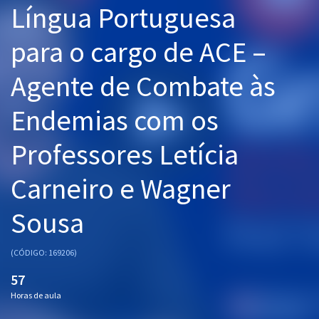
Língua Portuguesa
Pós
para o cargo de ACE –
Graduação
Agente de Combate às
OAB
Endemias com os
Mentorias
Professores Letícia
Questões grátis
Conteúdo gratuito
Carneiro e Wagner
Blog
Sousa
Aprovados
(CÓDIGO: 169206)
Atendimento
57
Horas de aula