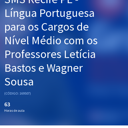
Pós
Língua Portuguesa
Graduação
para os Cargos de
OAB
Nível Médio com os
Mentorias
Professores Letícia
Questões grátis
Bastos e Wagner
Conteúdo gratuito
Sousa
Blog
Aprovados
(CÓDIGO: 169507)
63
Atendimento
Horas de aula