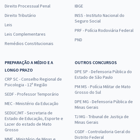
Direito Processual Penal
IBGE
Direito Tributário
INSS - Instituto Nacional do
Seguro Social
Leis
PRF - Polícia Rodoviária Federal
Leis Complementares
PND
Remédios Constitucionais
PREPARAÇÃO A MÉDIO E A
OUTROS CONCURSOS
LONGO PRAZO
DPE SP - Defensoria Pública do
Estado de São Paulo
CRP SC - Conselho Regional de
Psicologia - 12ª Região
PM MS - Polícia Militar de Mato
Grosso do Sul
SEDF - Professor Temporário
DPE MG - Defensoria Pública de
MEC - Ministério da Educação
Minas Gerais
SEDUC/MT - Secretaria de
TJ MG - Tribunal de Justiça de
Estado de Educação, Esporte e
Minas Gerais
Lazer do estado de Mato
Grosso
CGDF - Controladoria Geral do
Distrito Federal
MME - Ministério de Minas e