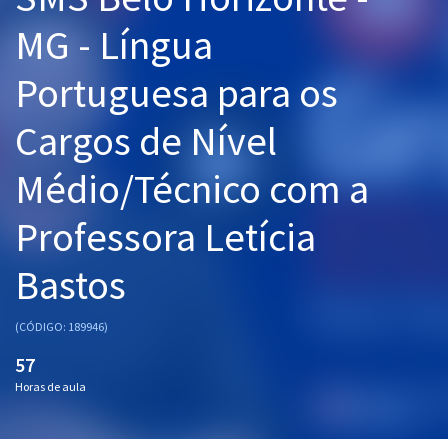
Pós
MG - Língua
Graduação
Portuguesa para os
OAB
Cargos de Nível
Mentorias
Médio/Técnico com a
Questões grátis
Professora Letícia
Conteúdo gratuito
Bastos
Blog
Aprovados
(CÓDIGO: 189946)
57
Atendimento
Horas de aula