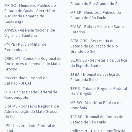
Estado do Rio Grande do Sul
MP GO - Ministério Público do
Estado de Goiás - Secretário
MP SP - Ministério Público do
Auxiliar da Comarca de
Estado de São Paulo
Itapuranga
PM SC - Polícia Militar de Santa
ANVISA - Agência Nacional de
Catarina
Vigilância Sanitária
SEDUC RS - Secretaria de
PM PE - Polícia Militar de
Estado da Educação do Rio
Pernambuco
Grande do Sul
CRECI MT - Conselho Regional de
SEJUS ES - Secretaria da Justiça
Corretores de Imóveis do Mato
do Espírito Santo
Grosso
TJ BA - Tribunal de Justiça do
Universidade Federal de
Estado da Bahia
Catalão - UFCAT
TRF 3 - Tribunal Regional Federal
UFR - Universidade Federal de
da 3ª Região
Rondonópolis
MP RO - Ministério Público de
CRA MS - Conselho Regional de
Rondônia
Administração do Mato Grosso
do Sul
TCE SP - Tribunal de Contas do
Estado de São Paulo
UFJ - Universidade Federal de
Jataí
Politec PE - Polícia Científica de