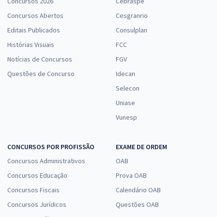
Concursos 2026
Cebraspe
Concursos Abertos
Cesgranrio
Editais Publicados
Consulplan
Histórias Visuais
FCC
Notícias de Concursos
FGV
Questões de Concurso
Idecan
Selecon
Uniase
Vunesp
CONCURSOS POR PROFISSÃO
EXAME DE ORDEM
Concursos Administrativos
OAB
Concursos Educação
Prova OAB
Concursos Fiscais
Calendário OAB
Concursos Jurídicos
Questões OAB