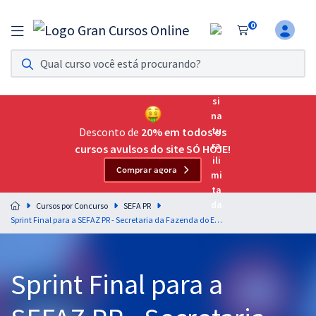
0
Assinatura Ilimitada 11
Acesso a todos os cursos. Teste grátis por 7 dias!
Assinatura OAB Até Passar
Acesso ilimitado a toda preparação para o Exame da
Desconto de
20% em todos os
Ordem, até você passar!
cursos avulsos do site SÓ HOJE!
Comprar agora
Residências Multiprofissionais
Preparação completa e intensiva para as principais
Cursos por Concurso
SEFA PR
residências em saúde do Brasil
Sprint Final para a SEFAZ PR - Secretaria da Fazenda do Estado do Paraná - Auditor Fiscal + Diferenciais Exclusivos (Pós-Edital)
Concursos
Sprint Final para a
Assinatura Ilimitada
Cursos 20% OFF