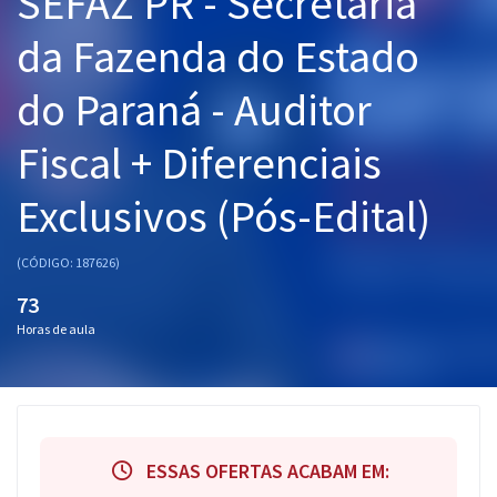
SEFAZ PR - Secretaria
Pós
da Fazenda do Estado
Graduação
do Paraná - Auditor
OAB
Fiscal + Diferenciais
Mentorias
Exclusivos (Pós-Edital)
Questões grátis
(CÓDIGO: 187626)
Conteúdo gratuito
73
Blog
Horas de aula
Aprovados
Atendimento
ESSAS OFERTAS ACABAM EM: