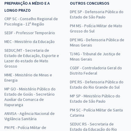
PREPARAÇÃO A MÉDIO E A
OUTROS CONCURSOS
LONGO PRAZO
DPE SP - Defensoria Pública do
Estado de São Paulo
CRP SC - Conselho Regional de
Psicologia - 12ª Região
PM MS - Polícia Militar de Mato
Grosso do Sul
SEDF - Professor Temporário
DPE MG - Defensoria Pública de
MEC - Ministério da Educação
Minas Gerais
SEDUC/MT - Secretaria de
TJ MG - Tribunal de Justiça de
Estado de Educação, Esporte e
Minas Gerais
Lazer do estado de Mato
Grosso
CGDF - Controladoria Geral do
Distrito Federal
MME - Ministério de Minas e
Energia
DPE RS - Defensoria Pública do
Estado do Rio Grande do Sul
MP GO - Ministério Público do
Estado de Goiás - Secretário
MP SP - Ministério Público do
Auxiliar da Comarca de
Estado de São Paulo
Itapuranga
PM SC - Polícia Militar de Santa
ANVISA - Agência Nacional de
Catarina
Vigilância Sanitária
SEDUC RS - Secretaria de
PM PE - Polícia Militar de
Estado da Educação do Rio