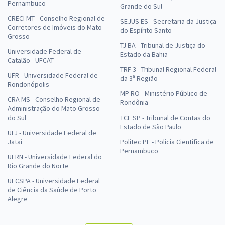
Pernambuco
Grande do Sul
CRECI MT - Conselho Regional de
SEJUS ES - Secretaria da Justiça
Corretores de Imóveis do Mato
do Espírito Santo
Grosso
TJ BA - Tribunal de Justiça do
Universidade Federal de
Estado da Bahia
Catalão - UFCAT
TRF 3 - Tribunal Regional Federal
UFR - Universidade Federal de
da 3ª Região
Rondonópolis
MP RO - Ministério Público de
CRA MS - Conselho Regional de
Rondônia
Administração do Mato Grosso
do Sul
TCE SP - Tribunal de Contas do
Estado de São Paulo
UFJ - Universidade Federal de
Jataí
Politec PE - Polícia Científica de
Pernambuco
UFRN - Universidade Federal do
Rio Grande do Norte
UFCSPA - Universidade Federal
de Ciência da Saúde de Porto
Alegre