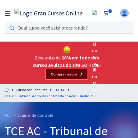
0
Assinatura Ilimitada 11
Acesso a todos os cursos. Teste grátis por 7 dias!
Assinatura OAB Até Passar
Acesso ilimitado a toda preparação para o Exame da
Desconto de
20% em todos os
Ordem, até você passar!
cursos avulsos do site SÓ HOJE!
Comprar agora
Residências Multiprofissionais
Preparação completa e intensiva para as principais
Cursos por Concurso
TCE AC
residências em saúde do Brasil
TCE AC - Tribunal de Contas do Estado do Acre - Direito Penal para o cargo de Auditor Conselheiro Substituto - Professor Érico Palazzo (Pós-Edital)
Concursos
AC - Fiscais e de Controle
Assinatura Ilimitada
TCE AC - Tribunal de
Cursos 20% OFF