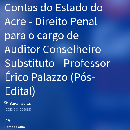
Contas do Estado do
Pós
Acre - Direito Penal
Graduação
para o cargo de
OAB
Auditor Conselheiro
Mentorias
Substituto - Professor
Questões grátis
Conteúdo gratuito
Érico Palazzo (Pós-
Blog
Edital)
Aprovados
Baixar edital
(CÓDIGO: 206873)
Atendimento
76
Horas de aula