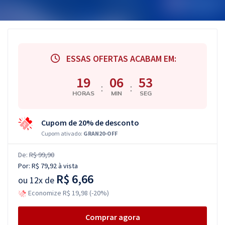
ESSAS OFERTAS ACABAM EM:
19
06
52
:
:
HORAS
MIN
SEG
Cupom de 20% de desconto
Cupom ativado:
GRAN20-OFF
De:
R$ 99,90
Por:
R$ 79,92
à vista
R$ 6,66
ou
12x de
Economize R$ 19,98 (-20%)
Comprar agora