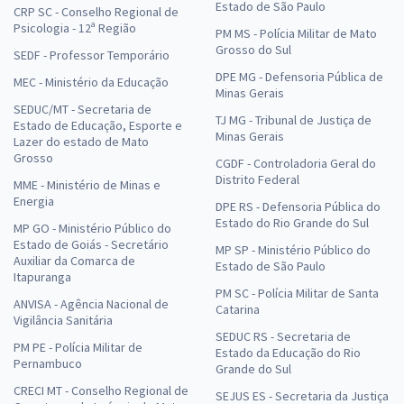
Estado de São Paulo
CRP SC - Conselho Regional de
Psicologia - 12ª Região
PM MS - Polícia Militar de Mato
Grosso do Sul
SEDF - Professor Temporário
DPE MG - Defensoria Pública de
MEC - Ministério da Educação
Minas Gerais
SEDUC/MT - Secretaria de
TJ MG - Tribunal de Justiça de
Estado de Educação, Esporte e
Minas Gerais
Lazer do estado de Mato
Grosso
CGDF - Controladoria Geral do
Distrito Federal
MME - Ministério de Minas e
Energia
DPE RS - Defensoria Pública do
Estado do Rio Grande do Sul
MP GO - Ministério Público do
Estado de Goiás - Secretário
MP SP - Ministério Público do
Auxiliar da Comarca de
Estado de São Paulo
Itapuranga
PM SC - Polícia Militar de Santa
ANVISA - Agência Nacional de
Catarina
Vigilância Sanitária
SEDUC RS - Secretaria de
PM PE - Polícia Militar de
Estado da Educação do Rio
Pernambuco
Grande do Sul
CRECI MT - Conselho Regional de
SEJUS ES - Secretaria da Justiça