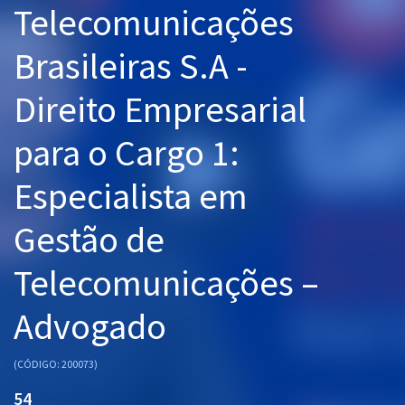
Telecomunicações
Pós
Brasileiras S.A -
Graduação
Direito Empresarial
OAB
para o Cargo 1:
Mentorias
Especialista em
Questões grátis
Conteúdo gratuito
Gestão de
Blog
Telecomunicações –
Aprovados
Advogado
Atendimento
(CÓDIGO: 200073)
54