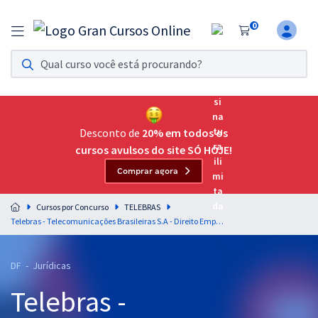
0
Assinatura Ilimitada 11
Acesso a todos os cursos. Teste grátis por 7 dias!
Assinatura OAB Até Passar
Acesso ilimitado a toda preparação para o Exame da
Desconto de
20% em todos os
Ordem, até você passar!
cursos avulsos do site SÓ HOJE!
Comprar agora
Residências Multiprofissionais
Preparação completa e intensiva para as principais
Cursos por Concurso
TELEBRAS
residências em saúde do Brasil
Telebras - Telecomunicações Brasileiras S.A - Direito Empresarial para o Cargo 1: Especialista em Gestão de Telecomunicações – Advogado
Concursos
DF - Jurídicas
Assinatura Ilimitada
Telebras -
Cursos 20% OFF