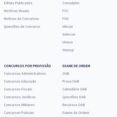
Editais Publicados
Consulplan
Histórias Visuais
FCC
Notícias de Concursos
FGV
Questões de Concurso
Idecan
Selecon
Uniase
Vunesp
CONCURSOS POR PROFISSÃO
EXAME DE ORDEM
Concursos Administrativos
OAB
Concursos Educação
Prova OAB
Concursos Fiscais
Calendário OAB
Concursos Jurídicos
Questões OAB
Concursos Militares
Recursos OAB
Concursos Policiais
Exame de Ordem