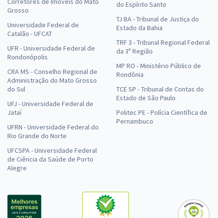
Corretores de Imóveis do Mato
do Espírito Santo
Grosso
TJ BA - Tribunal de Justiça do
Universidade Federal de
Estado da Bahia
Catalão - UFCAT
TRF 3 - Tribunal Regional Federal
UFR - Universidade Federal de
da 3ª Região
Rondonópolis
MP RO - Ministério Público de
CRA MS - Conselho Regional de
Rondônia
Administração do Mato Grosso
do Sul
TCE SP - Tribunal de Contas do
Estado de São Paulo
UFJ - Universidade Federal de
Jataí
Politec PE - Polícia Científica de
Pernambuco
UFRN - Universidade Federal do
Rio Grande do Norte
UFCSPA - Universidade Federal
de Ciência da Saúde de Porto
Alegre