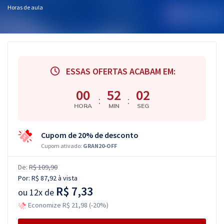
Horas de aula
ESSAS OFERTAS ACABAM EM:
00
52
01
:
:
HORA
MIN
SEG
Cupom de 20% de desconto
Cupom ativado:
GRAN20-OFF
De:
R$ 109,90
Por:
R$ 87,92
à vista
R$ 7,33
ou
12x de
Economize R$ 21,98 (-20%)