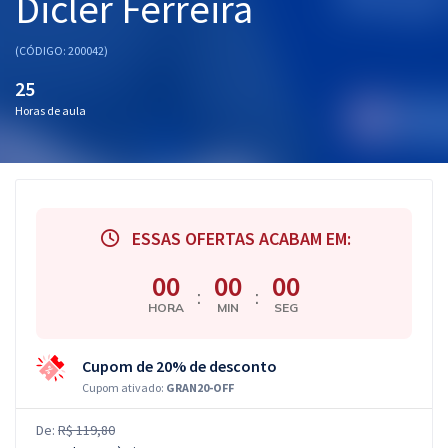
Dicler Ferreira
(CÓDIGO: 200042)
25
Horas de aula
ESSAS OFERTAS ACABAM EM:
00
00
00
:
:
HORA
MIN
SEG
Cupom de 20% de desconto
Cupom ativado:
GRAN20-OFF
De:
R$ 119,80