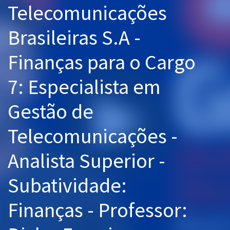
Telecomunicações
Pós
Brasileiras S.A -
Graduação
Finanças para o Cargo
OAB
7: Especialista em
Mentorias
Gestão de
Questões grátis
Conteúdo gratuito
Telecomunicações -
Blog
Analista Superior -
Aprovados
Subatividade:
Atendimento
Finanças - Professor: