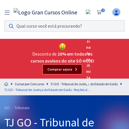
0
Assinatura Ilimitada 11
Acesso a todos os cursos. Teste grátis por 7 dias!
Assinatura OAB Até Passar
Acesso ilimitado a toda preparação para o Exame da
Desconto de
20% em todos os
Ordem, até você passar!
cursos avulsos do site SÓ HOJE!
Comprar agora
Residências Multiprofissionais
Preparação completa e intensiva para as principais
Cursos por Concurso
TJ GO - Tribunal de Justiça do Estado de Goiás
residências em saúde do Brasil
TJ GO - Tribunal de Justiça do Estado de Goiás - Noções de Informática para todos os cargos de Nível Superior exceto - Analista de Sistemas - Professor: Leonardo Vasconcelos
Concursos
GO - Tribunais
Assinatura Ilimitada
TJ GO - Tribunal de
Cursos 20% OFF