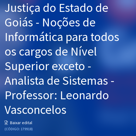
Justiça do Estado de
Pós
Goiás - Noções de
Graduação
Informática para todos
OAB
os cargos de Nível
Mentorias
Superior exceto -
Questões grátis
Conteúdo gratuito
Analista de Sistemas -
Blog
Professor: Leonardo
Aprovados
Vasconcelos
Atendimento
Baixar edital
(CÓDIGO: 179918)