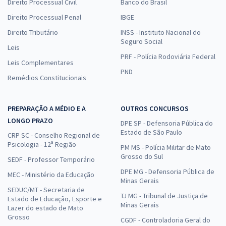
Direito Processual Civil
Banco do Brasil
Direito Processual Penal
IBGE
Direito Tributário
INSS - Instituto Nacional do
Seguro Social
Leis
PRF - Polícia Rodoviária Federal
Leis Complementares
PND
Remédios Constitucionais
PREPARAÇÃO A MÉDIO E A
OUTROS CONCURSOS
LONGO PRAZO
DPE SP - Defensoria Pública do
Estado de São Paulo
CRP SC - Conselho Regional de
Psicologia - 12ª Região
PM MS - Polícia Militar de Mato
Grosso do Sul
SEDF - Professor Temporário
DPE MG - Defensoria Pública de
MEC - Ministério da Educação
Minas Gerais
SEDUC/MT - Secretaria de
TJ MG - Tribunal de Justiça de
Estado de Educação, Esporte e
Minas Gerais
Lazer do estado de Mato
Grosso
CGDF - Controladoria Geral do