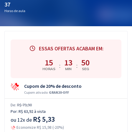
37
Horas de aula
ESSAS OFERTAS ACABAM EM:
15
13
50
:
:
HORAS
MIN
SEG
Cupom de 20% de desconto
Cupom ativado:
GRAN20-OFF
De:
R$ 79,90
Por:
R$ 63,92
à vista
R$ 5,33
ou
12x de
Economize R$ 15,98 (-20%)