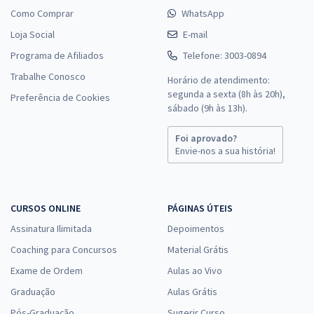
Como Comprar
WhatsApp
Loja Social
E-mail
Programa de Afiliados
Telefone: 3003-0894
Trabalhe Conosco
Horário de atendimento:
segunda a sexta (8h às 20h),
Preferência de Cookies
sábado (9h às 13h).
Foi aprovado?
Envie-nos a sua história!
CURSOS ONLINE
PÁGINAS ÚTEIS
Assinatura Ilimitada
Depoimentos
Coaching para Concursos
Material Grátis
Exame de Ordem
Aulas ao Vivo
Graduação
Aulas Grátis
Pós-Graduação
Sugerir Curso