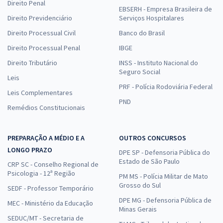
Direito Penal
EBSERH - Empresa Brasileira de
Direito Previdenciário
Serviços Hospitalares
Direito Processual Civil
Banco do Brasil
Direito Processual Penal
IBGE
Direito Tributário
INSS - Instituto Nacional do
Seguro Social
Leis
PRF - Polícia Rodoviária Federal
Leis Complementares
PND
Remédios Constitucionais
PREPARAÇÃO A MÉDIO E A
OUTROS CONCURSOS
LONGO PRAZO
DPE SP - Defensoria Pública do
Estado de São Paulo
CRP SC - Conselho Regional de
Psicologia - 12ª Região
PM MS - Polícia Militar de Mato
Grosso do Sul
SEDF - Professor Temporário
DPE MG - Defensoria Pública de
MEC - Ministério da Educação
Minas Gerais
SEDUC/MT - Secretaria de