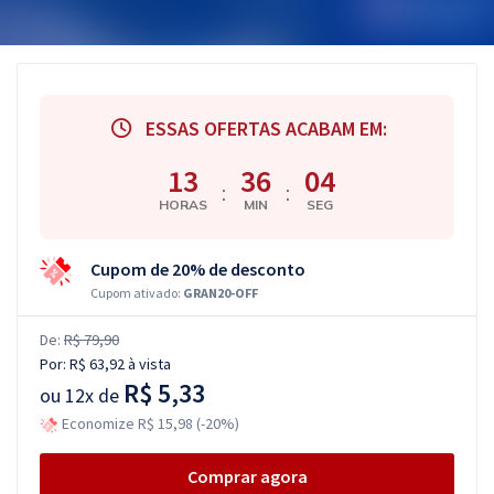
ESSAS OFERTAS ACABAM EM:
13
36
03
:
:
HORAS
MIN
SEG
Cupom de 20% de desconto
Cupom ativado:
GRAN20-OFF
De:
R$ 79,90
Por:
R$ 63,92
à vista
R$ 5,33
ou
12x de
Economize R$ 15,98 (-20%)
Comprar agora