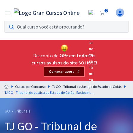
0
Assinatura Ilimitada 11
Acesso a todos os cursos. Teste grátis por 7 dias!
Assinatura OAB Até Passar
Acesso ilimitado a toda preparação para o Exame da
Desconto de
20% em todos os
Ordem, até você passar!
cursos avulsos do site SÓ HOJE!
Comprar agora
Residências Multiprofissionais
Preparação completa e intensiva para as principais
Cursos por Concurso
TJ GO - Tribunal de Justiça do Estado de Goiás
residências em saúde do Brasil
TJ GO - Tribunal de Justiça do Estado de Goiás - Raciocínio Lógico e Matemático para todos os cargos de Nível Superior - Professor: André Arruda
Concursos
GO - Tribunais
Assinatura Ilimitada
TJ GO - Tribunal de
Cursos 20% OFF