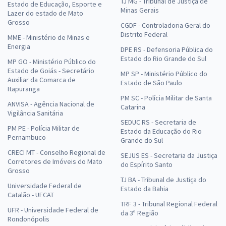
TJ MG - Tribunal de Justiça de
Estado de Educação, Esporte e
Minas Gerais
Lazer do estado de Mato
Grosso
CGDF - Controladoria Geral do
Distrito Federal
MME - Ministério de Minas e
Energia
DPE RS - Defensoria Pública do
Estado do Rio Grande do Sul
MP GO - Ministério Público do
Estado de Goiás - Secretário
MP SP - Ministério Público do
Auxiliar da Comarca de
Estado de São Paulo
Itapuranga
PM SC - Polícia Militar de Santa
ANVISA - Agência Nacional de
Catarina
Vigilância Sanitária
SEDUC RS - Secretaria de
PM PE - Polícia Militar de
Estado da Educação do Rio
Pernambuco
Grande do Sul
CRECI MT - Conselho Regional de
SEJUS ES - Secretaria da Justiça
Corretores de Imóveis do Mato
do Espírito Santo
Grosso
TJ BA - Tribunal de Justiça do
Universidade Federal de
Estado da Bahia
Catalão - UFCAT
TRF 3 - Tribunal Regional Federal
UFR - Universidade Federal de
da 3ª Região
Rondonópolis