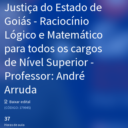
Justiça do Estado de
Pós
Goiás - Raciocínio
Graduação
Lógico e Matemático
OAB
para todos os cargos
Mentorias
de Nível Superior -
Questões grátis
Conteúdo gratuito
Professor: André
Blog
Arruda
Aprovados
Baixar edital
(CÓDIGO: 179945)
Atendimento
37
Horas de aula