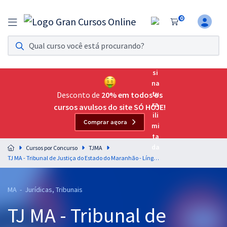
0
Assinatura Ilimitada 11
Acesso a todos os cursos. Teste grátis por 7 dias!
Assinatura OAB Até Passar
Acesso ilimitado a toda preparação para o Exame da
Desconto de
20% em todos os
Ordem, até você passar!
cursos avulsos do site SÓ HOJE!
Comprar agora
Residências Multiprofissionais
Preparação completa e intensiva para as principais
Cursos por Concurso
TJMA
residências em saúde do Brasil
TJ MA - Tribunal de Justiça do Estado do Maranhão - Língua Portuguesa para Todos os Cargos - Professores: Elias Santana e Vânia Araújo (Pós-Edital)
Concursos
MA - Jurídicas, Tribunais
Assinatura Ilimitada
TJ MA - Tribunal de
Cursos 20% OFF