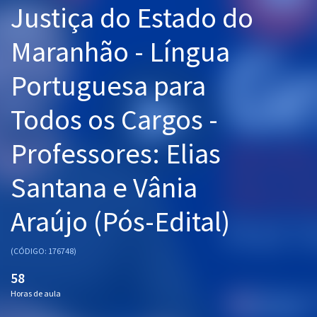
Justiça do Estado do
Pós
Maranhão - Língua
Graduação
Portuguesa para
OAB
Todos os Cargos -
Mentorias
Professores: Elias
Questões grátis
Conteúdo gratuito
Santana e Vânia
Blog
Araújo (Pós-Edital)
Aprovados
(CÓDIGO: 176748)
Atendimento
58
Horas de aula