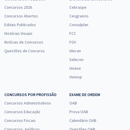
Concursos 2026
Cebraspe
Concursos Abertos
Cesgranrio
Editais Publicados
Consulplan
Histórias Visuais
FCC
Notícias de Concursos
FGV
Questões de Concurso
Idecan
Selecon
Uniase
Vunesp
CONCURSOS POR PROFISSÃO
EXAME DE ORDEM
Concursos Administrativos
OAB
Concursos Educação
Prova OAB
Concursos Fiscais
Calendário OAB
Concursos Jurídicos
Questões OAB