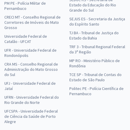
PM PE - Polícia Militar de
Estado da Educação do Rio
Pernambuco
Grande do Sul
CRECI MT - Conselho Regional de
SEJUS ES - Secretaria da Justiça
Corretores de Imóveis do Mato
do Espírito Santo
Grosso
TJ BA - Tribunal de Justiça do
Universidade Federal de
Estado da Bahia
Catalão - UFCAT
TRF 3 - Tribunal Regional Federal
UFR - Universidade Federal de
da 3ª Região
Rondonópolis
MP RO - Ministério Público de
CRA MS - Conselho Regional de
Rondônia
Administração do Mato Grosso
do Sul
TCE SP - Tribunal de Contas do
Estado de São Paulo
UFJ - Universidade Federal de
Jataí
Politec PE - Polícia Científica de
Pernambuco
UFRN - Universidade Federal do
Rio Grande do Norte
UFCSPA - Universidade Federal
de Ciência da Saúde de Porto
Alegre