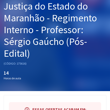
Justiça do Estado do
Pós
Maranhão - Regimento
Graduação
Interno - Professor:
OAB
Sérgio Gaúcho (Pós-
Mentorias
Edital)
Questões grátis
Conteúdo gratuito
(CÓDIGO: 175616)
Blog
14
Horas de aula
Aprovados
Atendimento
ESSAS OFERTAS ACABAM EM: