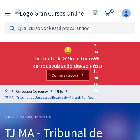
0
Assinatura Ilimitada 11
Acesso a todos os cursos. Teste grátis por 7 dias!
Assinatura OAB Até Passar
Acesso ilimitado a toda preparação para o Exame da
Desconto de
20% em todos os
Ordem, até você passar!
cursos avulsos do site SÓ HOJE!
Comprar agora
Residências Multiprofissionais
Preparação completa e intensiva para as principais
Cursos por Concurso
TJMA
residências em saúde do Brasil
TJ MA - Tribunal de Justiça do Estado do Maranhão - Regimento Interno - Professor: Sérgio Gaúcho (Pós-Edital)
Concursos
MA - Jurídicas, Tribunais
Assinatura Ilimitada
TJ MA - Tribunal de
Cursos 20% OFF