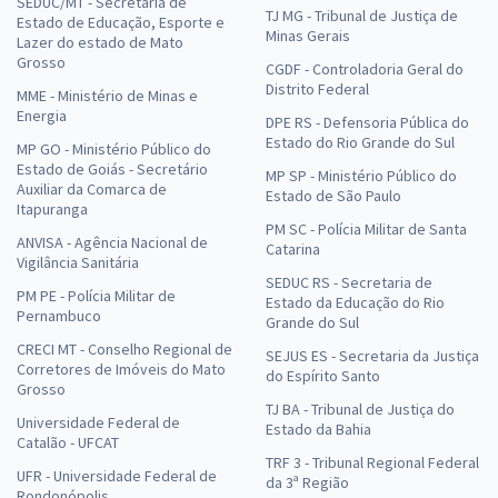
SEDUC/MT - Secretaria de
TJ MG - Tribunal de Justiça de
Estado de Educação, Esporte e
Minas Gerais
Lazer do estado de Mato
Grosso
CGDF - Controladoria Geral do
Distrito Federal
MME - Ministério de Minas e
Energia
DPE RS - Defensoria Pública do
Estado do Rio Grande do Sul
MP GO - Ministério Público do
Estado de Goiás - Secretário
MP SP - Ministério Público do
Auxiliar da Comarca de
Estado de São Paulo
Itapuranga
PM SC - Polícia Militar de Santa
ANVISA - Agência Nacional de
Catarina
Vigilância Sanitária
SEDUC RS - Secretaria de
PM PE - Polícia Militar de
Estado da Educação do Rio
Pernambuco
Grande do Sul
CRECI MT - Conselho Regional de
SEJUS ES - Secretaria da Justiça
Corretores de Imóveis do Mato
do Espírito Santo
Grosso
TJ BA - Tribunal de Justiça do
Universidade Federal de
Estado da Bahia
Catalão - UFCAT
TRF 3 - Tribunal Regional Federal
UFR - Universidade Federal de
da 3ª Região
Rondonópolis