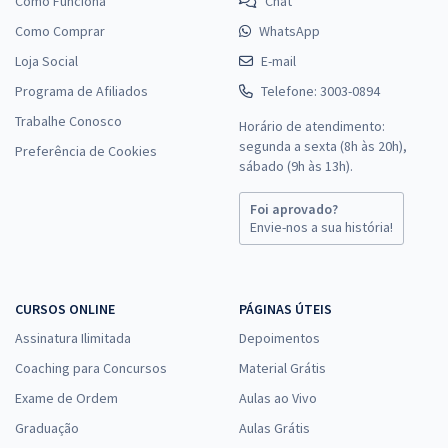
Como Funciona
Chat
Como Comprar
WhatsApp
Loja Social
E-mail
Programa de Afiliados
Telefone: 3003-0894
Trabalhe Conosco
Horário de atendimento:
segunda a sexta (8h às 20h),
Preferência de Cookies
sábado (9h às 13h).
Foi aprovado?
Envie-nos a sua história!
CURSOS ONLINE
PÁGINAS ÚTEIS
Assinatura Ilimitada
Depoimentos
Coaching para Concursos
Material Grátis
Exame de Ordem
Aulas ao Vivo
Graduação
Aulas Grátis