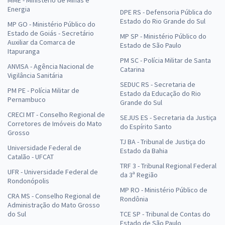
MME - Ministério de Minas e
Energia
DPE RS - Defensoria Pública do
Estado do Rio Grande do Sul
MP GO - Ministério Público do
Estado de Goiás - Secretário
MP SP - Ministério Público do
Auxiliar da Comarca de
Estado de São Paulo
Itapuranga
PM SC - Polícia Militar de Santa
ANVISA - Agência Nacional de
Catarina
Vigilância Sanitária
SEDUC RS - Secretaria de
PM PE - Polícia Militar de
Estado da Educação do Rio
Pernambuco
Grande do Sul
CRECI MT - Conselho Regional de
SEJUS ES - Secretaria da Justiça
Corretores de Imóveis do Mato
do Espírito Santo
Grosso
TJ BA - Tribunal de Justiça do
Universidade Federal de
Estado da Bahia
Catalão - UFCAT
TRF 3 - Tribunal Regional Federal
UFR - Universidade Federal de
da 3ª Região
Rondonópolis
MP RO - Ministério Público de
CRA MS - Conselho Regional de
Rondônia
Administração do Mato Grosso
do Sul
TCE SP - Tribunal de Contas do
Estado de São Paulo