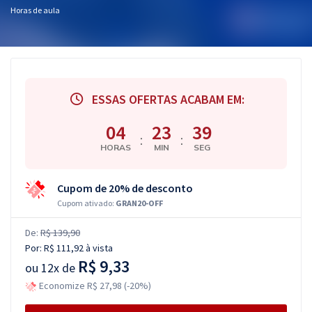
Horas de aula
ESSAS OFERTAS ACABAM EM:
04
23
38
:
:
HORAS
MIN
SEG
Cupom de 20% de desconto
Cupom ativado:
GRAN20-OFF
De:
R$ 139,90
Por:
R$ 111,92
à vista
R$ 9,33
ou
12x de
Economize R$ 27,98 (-20%)