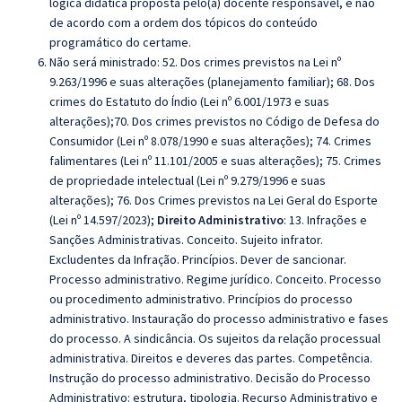
lógica didática proposta pelo(a) docente responsável, e não
de acordo com a ordem dos tópicos do conteúdo
programático do certame.
Não será ministrado:
52. Dos crimes previstos na Lei nº
9.263/1996 e suas alterações (planejamento familiar); 68. Dos
crimes do Estatuto do Índio (Lei nº 6.001/1973 e suas
alterações);70. Dos crimes previstos no Código de Defesa do
Consumidor (Lei nº 8.078/1990 e suas alterações); 74. Crimes
falimentares (Lei nº 11.101/2005 e suas alterações); 75. Crimes
de propriedade intelectual (Lei nº 9.279/1996 e suas
alterações); 76. Dos Crimes previstos na Lei Geral do Esporte
(Lei nº 14.597/2023);
Direito Administrativo
: 13. Infrações e
Sanções Administrativas. Conceito. Sujeito infrator.
Excludentes da Infração. Princípios. Dever de sancionar.
Processo administrativo. Regime jurídico. Conceito. Processo
ou procedimento administrativo. Princípios do processo
administrativo. Instauração do processo administrativo e fases
do processo. A sindicância. Os sujeitos da relação processual
administrativa. Direitos e deveres das partes. Competência.
Instrução do processo administrativo. Decisão do Processo
Administrativo: estrutura, tipologia. Recurso Administrativo e