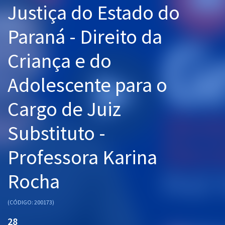
Justiça do Estado do
Pós
Paraná - Direito da
Graduação
Criança e do
OAB
Adolescente para o
Mentorias
Cargo de Juiz
Questões grátis
Conteúdo gratuito
Substituto -
Blog
Professora Karina
Aprovados
Rocha
Atendimento
(CÓDIGO: 200173)
28