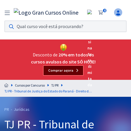
0
Assinatura Ilimitada 11
Acesso a todos os cursos. Teste grátis por 7 dias!
Assinatura OAB Até Passar
Acesso ilimitado a toda preparação para o Exame da
Desconto de
20% em todos os
Ordem, até você passar!
cursos avulsos do site SÓ HOJE!
Comprar agora
Residências Multiprofissionais
Preparação completa e intensiva para as principais
Cursos por Concurso
TJ PR
residências em saúde do Brasil
TJ PR - Tribunal de Justiça do Estado do Paraná - Direito da Criança e do Adolescente para o Cargo de Juiz Substituto - Professora Karina Rocha
Concursos
PR - Jurídicas
Assinatura Ilimitada
TJ PR - Tribunal de
Cursos 20% OFF