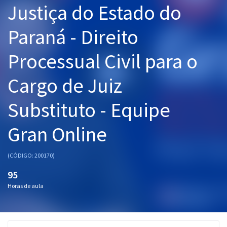
Justiça do Estado do
Pós
Paraná - Direito
Graduação
Processual Civil para o
OAB
Cargo de Juiz
Mentorias
Substituto - Equipe
Questões grátis
Conteúdo gratuito
Gran Online
Blog
(CÓDIGO: 200170)
Aprovados
95
Horas de aula
Atendimento