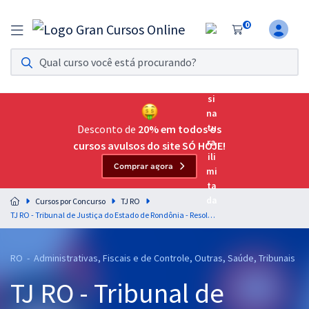
0
Assinatura Ilimitada 11
Acesso a todos os cursos. Teste grátis por 7 dias!
Assinatura OAB Até Passar
Acesso ilimitado a toda preparação para o Exame da
Desconto de
20% em todos os
Ordem, até você passar!
cursos avulsos do site SÓ HOJE!
Comprar agora
Residências Multiprofissionais
Preparação completa e intensiva para as principais
Cursos por Concurso
TJ RO
residências em saúde do Brasil
TJ RO - Tribunal de Justiça do Estado de Rondônia - Resolução n. 309/2023 do TJRO - Professor Cassiano Salim
Concursos
RO - Administrativas, Fiscais e de Controle, Outras, Saúde, Tribunais
Assinatura Ilimitada
TJ RO - Tribunal de
Cursos 20% OFF