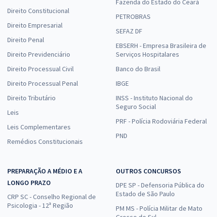
Fazenda do Estado do Ceará
Direito Constitucional
PETROBRAS
Direito Empresarial
SEFAZ DF
Direito Penal
EBSERH - Empresa Brasileira de
Direito Previdenciário
Serviços Hospitalares
Direito Processual Civil
Banco do Brasil
Direito Processual Penal
IBGE
Direito Tributário
INSS - Instituto Nacional do
Seguro Social
Leis
PRF - Polícia Rodoviária Federal
Leis Complementares
PND
Remédios Constitucionais
PREPARAÇÃO A MÉDIO E A
OUTROS CONCURSOS
LONGO PRAZO
DPE SP - Defensoria Pública do
Estado de São Paulo
CRP SC - Conselho Regional de
Psicologia - 12ª Região
PM MS - Polícia Militar de Mato
Grosso do Sul