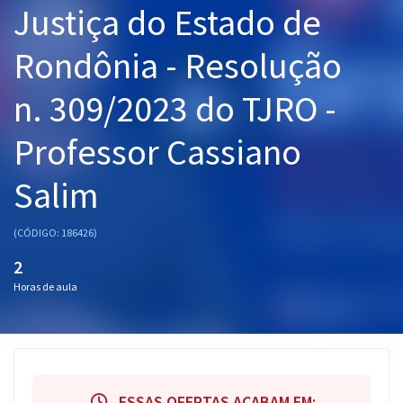
Justiça do Estado de
Pós
Rondônia - Resolução
Graduação
n. 309/2023 do TJRO -
OAB
Professor Cassiano
Mentorias
Salim
Questões grátis
Conteúdo gratuito
(CÓDIGO: 186426)
Blog
2
Horas de aula
Aprovados
Atendimento
ESSAS OFERTAS ACABAM EM: