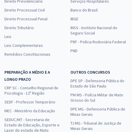
Direito Previdenciário
Serviços Hospitalares
Direito Processual Civil
Banco do Brasil
Direito Processual Penal
IBGE
Direito Tributário
INSS - Instituto Nacional do
Seguro Social
Leis
PRF - Polícia Rodoviária Federal
Leis Complementares
PND
Remédios Constitucionais
PREPARAÇÃO A MÉDIO E A
OUTROS CONCURSOS
LONGO PRAZO
DPE SP - Defensoria Pública do
Estado de São Paulo
CRP SC - Conselho Regional de
Psicologia - 12ª Região
PM MS - Polícia Militar de Mato
Grosso do Sul
SEDF - Professor Temporário
DPE MG - Defensoria Pública de
MEC - Ministério da Educação
Minas Gerais
SEDUC/MT - Secretaria de
TJ MG - Tribunal de Justiça de
Estado de Educação, Esporte e
Minas Gerais
Lazer do estado de Mato