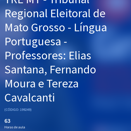
Pós
Regional Eleitoral de
Graduação
Mato Grosso - Língua
OAB
Portuguesa -
Mentorias
Professores: Elias
Questões grátis
Santana, Fernando
Conteúdo gratuito
Moura e Tereza
Blog
Cavalcanti
Aprovados
(CÓDIGO: 199249)
Atendimento
63
Horas de aula