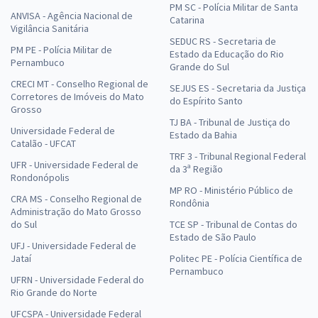
PM SC - Polícia Militar de Santa
ANVISA - Agência Nacional de
Catarina
Vigilância Sanitária
SEDUC RS - Secretaria de
PM PE - Polícia Militar de
Estado da Educação do Rio
Pernambuco
Grande do Sul
CRECI MT - Conselho Regional de
SEJUS ES - Secretaria da Justiça
Corretores de Imóveis do Mato
do Espírito Santo
Grosso
TJ BA - Tribunal de Justiça do
Universidade Federal de
Estado da Bahia
Catalão - UFCAT
TRF 3 - Tribunal Regional Federal
UFR - Universidade Federal de
da 3ª Região
Rondonópolis
MP RO - Ministério Público de
CRA MS - Conselho Regional de
Rondônia
Administração do Mato Grosso
do Sul
TCE SP - Tribunal de Contas do
Estado de São Paulo
UFJ - Universidade Federal de
Jataí
Politec PE - Polícia Científica de
Pernambuco
UFRN - Universidade Federal do
Rio Grande do Norte
UFCSPA - Universidade Federal