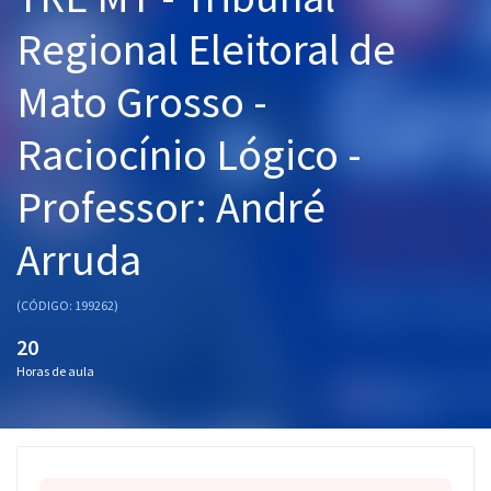
Pós
Regional Eleitoral de
Graduação
Mato Grosso -
OAB
Raciocínio Lógico -
Mentorias
Professor: André
Questões grátis
Arruda
Conteúdo gratuito
(CÓDIGO: 199262)
Blog
20
Aprovados
Horas de aula
Atendimento